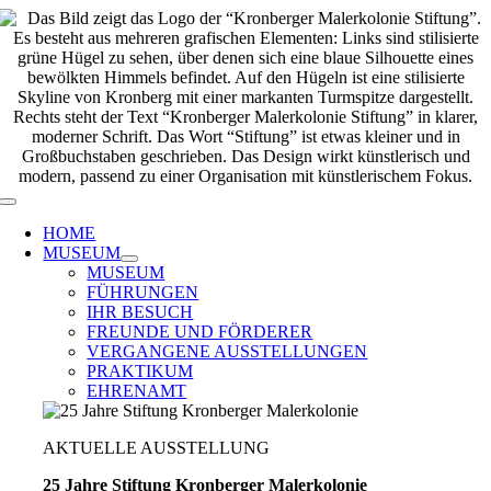
Zum
Inhalt
springen
Toggle
Navigation
HOME
MUSEUM
MUSEUM
FÜHRUNGEN
IHR BESUCH
FREUNDE UND FÖRDERER
VERGANGENE AUSSTELLUNGEN
PRAKTIKUM
EHRENAMT
AKTUELLE AUSSTELLUNG
25 Jahre Stiftung Kronberger Malerkolonie