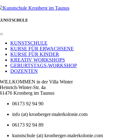
KUNSTSCHULE
Toggle
Navigation
KUNSTSCHULE
KURSE FÜR ERWACHSENE
KURSE FÜR KINDER
KREATIV WORKSHOPS
GEBURTSTAGS-WORKSHOP
DOZENTEN
WILLKOMMEN in der Villa Winter
Heinrich-Winter-Str. 4a
61476 Kronberg im Taunus
06173 92 94 90
info (at) kronberger-malerkolonie.com
06173 92 94 89
kunstschule (at) kronberger-malerkolonie.com