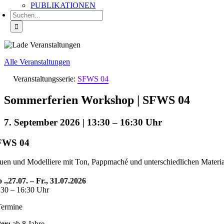
PUBLIKATIONEN
Suche
nach:
Alle Veranstaltungen
Veranstaltungsserie:
SFWS 04
Sommerferien Workshop | SFWS 04
7. September 2026 | 13:30
–
16:30
FWS 04
uen und Modelliere mit Ton, Pappmaché und unterschiedlichen Materia
 .,27.07. – Fr., 31.07.2026
:30 – 16:30 Uhr
Termine
ter:
ab 8 Jahre