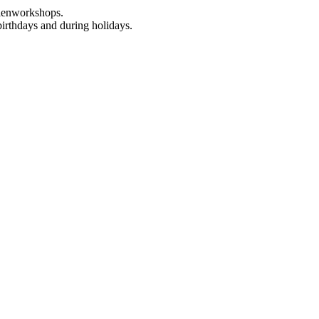
rienworkshops.
birthdays and during holidays.