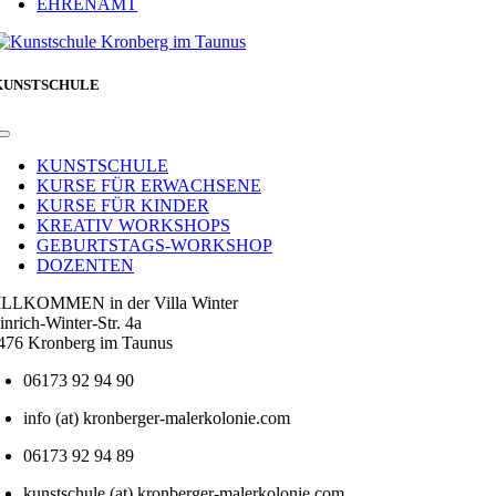
EHRENAMT
KUNSTSCHULE
Toggle
Navigation
KUNSTSCHULE
KURSE FÜR ERWACHSENE
KURSE FÜR KINDER
KREATIV WORKSHOPS
GEBURTSTAGS-WORKSHOP
DOZENTEN
LLKOMMEN in der Villa Winter
inrich-Winter-Str. 4a
476 Kronberg im Taunus
06173 92 94 90
info (at) kronberger-malerkolonie.com
06173 92 94 89
kunstschule (at) kronberger-malerkolonie.com