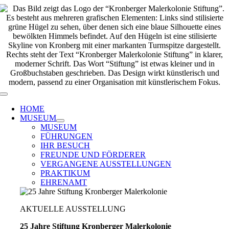
Zum
Inhalt
springen
Toggle
Navigation
HOME
MUSEUM
MUSEUM
FÜHRUNGEN
IHR BESUCH
FREUNDE UND FÖRDERER
VERGANGENE AUSSTELLUNGEN
PRAKTIKUM
EHRENAMT
AKTUELLE AUSSTELLUNG
25 Jahre Stiftung Kronberger Malerkolonie