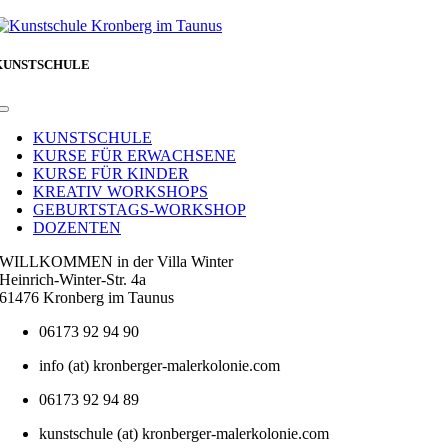
KUNSTSCHULE
Toggle
Navigation
KUNSTSCHULE
KURSE FÜR ERWACHSENE
KURSE FÜR KINDER
KREATIV WORKSHOPS
GEBURTSTAGS-WORKSHOP
DOZENTEN
WILLKOMMEN in der Villa Winter
Heinrich-Winter-Str. 4a
61476 Kronberg im Taunus
06173 92 94 90
info (at) kronberger-malerkolonie.com
06173 92 94 89
kunstschule (at) kronberger-malerkolonie.com