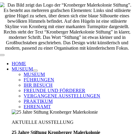
Zum
Inhalt
springen
Toggle
Navigation
HOME
MUSEUM
MUSEUM
FÜHRUNGEN
IHR BESUCH
FREUNDE UND FÖRDERER
VERGANGENE AUSSTELLUNGEN
PRAKTIKUM
EHRENAMT
AKTUELLE AUSSTELLUNG
25 Jahre Stiftung Kronberger Malerkolonie