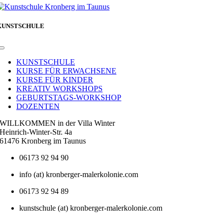
KUNSTSCHULE
Toggle
Navigation
KUNSTSCHULE
KURSE FÜR ERWACHSENE
KURSE FÜR KINDER
KREATIV WORKSHOPS
GEBURTSTAGS-WORKSHOP
DOZENTEN
WILLKOMMEN in der Villa Winter
Heinrich-Winter-Str. 4a
61476 Kronberg im Taunus
06173 92 94 90
info (at) kronberger-malerkolonie.com
06173 92 94 89
kunstschule (at) kronberger-malerkolonie.com