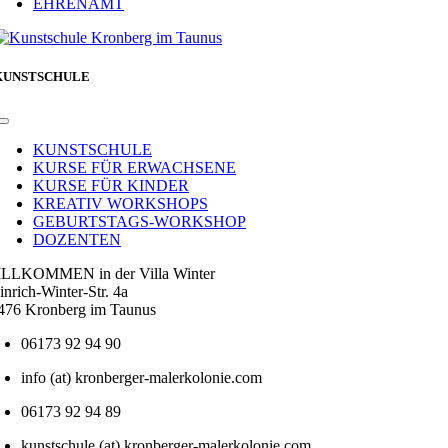
EHRENAMT
KUNSTSCHULE
Toggle
Navigation
KUNSTSCHULE
KURSE FÜR ERWACHSENE
KURSE FÜR KINDER
KREATIV WORKSHOPS
GEBURTSTAGS-WORKSHOP
DOZENTEN
LLKOMMEN in der Villa Winter
inrich-Winter-Str. 4a
476 Kronberg im Taunus
06173 92 94 90
info (at) kronberger-malerkolonie.com
06173 92 94 89
kunstschule (at) kronberger-malerkolonie.com