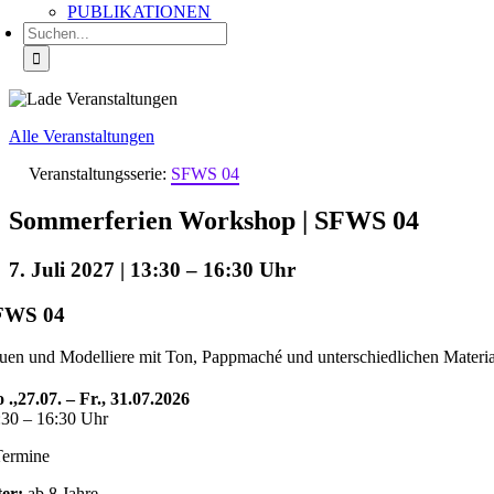
PUBLIKATIONEN
Suche
nach:
Alle Veranstaltungen
Veranstaltungsserie:
SFWS 04
Sommerferien Workshop | SFWS 04
7. Juli 2027 | 13:30
–
16:30
FWS 04
uen und Modelliere mit Ton, Pappmaché und unterschiedlichen Materia
 .,27.07. – Fr., 31.07.2026
:30 – 16:30 Uhr
Termine
ter:
ab 8 Jahre