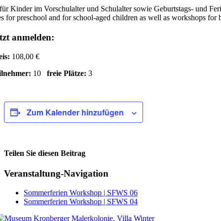
für Kinder im Vorschulalter und Schulalter sowie Geburtstags- und Fe
s for preschool and for school-aged children as well as workshops for 
tzt anmelden:
eis:
108,00 €
ilnehmer:
10
freie Plätze:
3
Zum Kalender hinzufügen
Teilen Sie diesen Beitrag
Facebook
Veranstaltung-Navigation
Sommerferien Workshop | SFWS 06
Sommerferien Workshop | SFWS 04