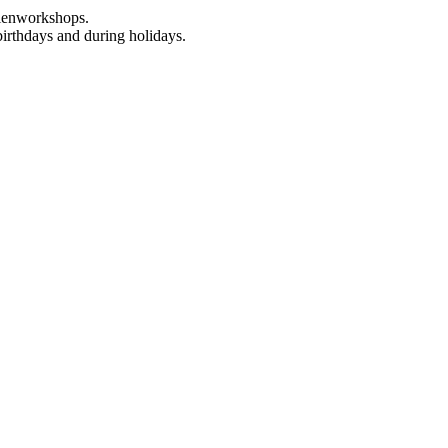
rienworkshops.
birthdays and during holidays.