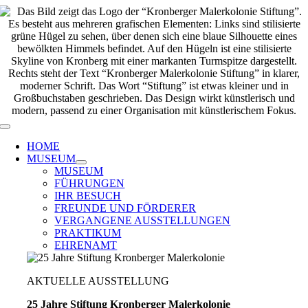
Zum
Inhalt
springen
Toggle
Navigation
HOME
MUSEUM
MUSEUM
FÜHRUNGEN
IHR BESUCH
FREUNDE UND FÖRDERER
VERGANGENE AUSSTELLUNGEN
PRAKTIKUM
EHRENAMT
AKTUELLE AUSSTELLUNG
25 Jahre Stiftung Kronberger Malerkolonie