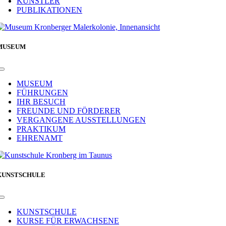
KÜNSTLER
PUBLIKATIONEN
MUSEUM
Toggle
Navigation
MUSEUM
FÜHRUNGEN
IHR BESUCH
FREUNDE UND FÖRDERER
VERGANGENE AUSSTELLUNGEN
PRAKTIKUM
EHRENAMT
KUNSTSCHULE
Toggle
Navigation
KUNSTSCHULE
KURSE FÜR ERWACHSENE