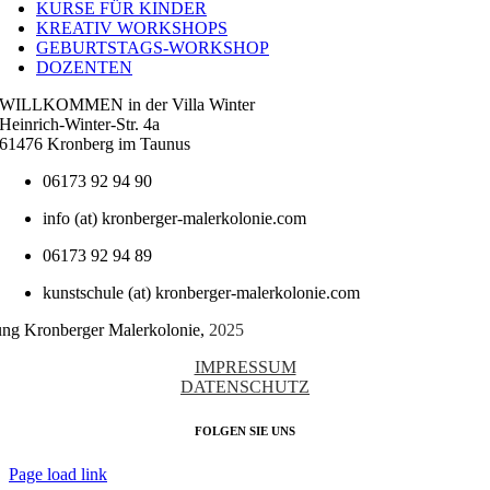
KURSE FÜR KINDER
KREATIV WORKSHOPS
GEBURTSTAGS-WORKSHOP
DOZENTEN
WILLKOMMEN in der Villa Winter
Heinrich-Winter-Str. 4a
61476 Kronberg im Taunus
06173 92 94 90
info (at) kronberger-malerkolonie.com
06173 92 94 89
kunstschule (at) kronberger-malerkolonie.com
tung Kronberger Malerkolonie,
2025
IMPRESSUM
DATENSCHUTZ
FOLGEN SIE UNS
Page load link