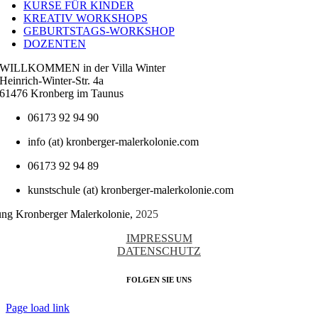
KURSE FÜR KINDER
KREATIV WORKSHOPS
GEBURTSTAGS-WORKSHOP
DOZENTEN
WILLKOMMEN in der Villa Winter
Heinrich-Winter-Str. 4a
61476 Kronberg im Taunus
06173 92 94 90
info (at) kronberger-malerkolonie.com
06173 92 94 89
kunstschule (at) kronberger-malerkolonie.com
tung Kronberger Malerkolonie,
2025
IMPRESSUM
DATENSCHUTZ
FOLGEN SIE UNS
Page load link