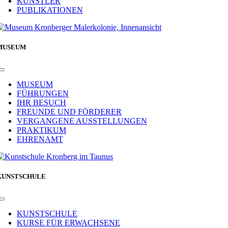
KÜNSTLER
PUBLIKATIONEN
MUSEUM
Toggle
Navigation
MUSEUM
FÜHRUNGEN
IHR BESUCH
FREUNDE UND FÖRDERER
VERGANGENE AUSSTELLUNGEN
PRAKTIKUM
EHRENAMT
KUNSTSCHULE
Toggle
Navigation
KUNSTSCHULE
KURSE FÜR ERWACHSENE