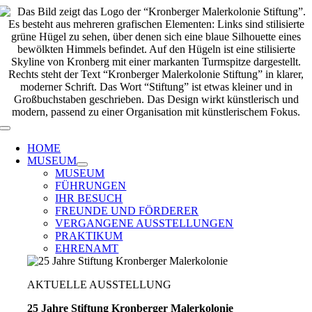
Zum
Inhalt
springen
Toggle
Navigation
HOME
MUSEUM
MUSEUM
FÜHRUNGEN
IHR BESUCH
FREUNDE UND FÖRDERER
VERGANGENE AUSSTELLUNGEN
PRAKTIKUM
EHRENAMT
AKTUELLE AUSSTELLUNG
25 Jahre Stiftung Kronberger Malerkolonie