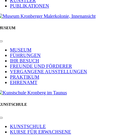
KÜNSTLER
PUBLIKATIONEN
MUSEUM
Toggle
Navigation
MUSEUM
FÜHRUNGEN
IHR BESUCH
FREUNDE UND FÖRDERER
VERGANGENE AUSSTELLUNGEN
PRAKTIKUM
EHRENAMT
KUNSTSCHULE
Toggle
Navigation
KUNSTSCHULE
KURSE FÜR ERWACHSENE