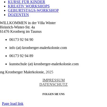
KURSE FÜR KINDER
KREATIV WORKSHOPS
GEBURTSTAGS-WORKSHOP
DOZENTEN
WILLKOMMEN in der Villa Winter
Heinrich-Winter-Str. 4a
61476 Kronberg im Taunus
06173 92 94 90
info (at) kronberger-malerkolonie.com
06173 92 94 89
kunstschule (at) kronberger-malerkolonie.com
tung Kronberger Malerkolonie,
2025
IMPRESSUM
DATENSCHUTZ
FOLGEN SIE UNS
Page load link