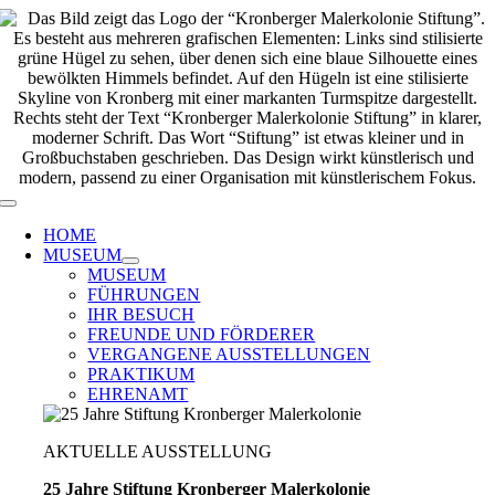
Zum
Inhalt
springen
Toggle
Navigation
HOME
MUSEUM
MUSEUM
FÜHRUNGEN
IHR BESUCH
FREUNDE UND FÖRDERER
VERGANGENE AUSSTELLUNGEN
PRAKTIKUM
EHRENAMT
AKTUELLE AUSSTELLUNG
25 Jahre Stiftung Kronberger Malerkolonie