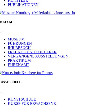
KÜNSTLER
PUBLIKATIONEN
MUSEUM
Toggle
Navigation
MUSEUM
FÜHRUNGEN
IHR BESUCH
FREUNDE UND FÖRDERER
VERGANGENE AUSSTELLUNGEN
PRAKTIKUM
EHRENAMT
KUNSTSCHULE
Toggle
Navigation
KUNSTSCHULE
KURSE FÜR ERWACHSENE