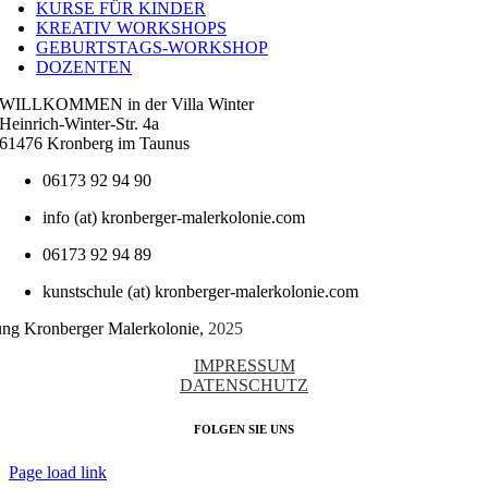
KURSE FÜR KINDER
KREATIV WORKSHOPS
GEBURTSTAGS-WORKSHOP
DOZENTEN
WILLKOMMEN in der Villa Winter
Heinrich-Winter-Str. 4a
61476 Kronberg im Taunus
06173 92 94 90
info (at) kronberger-malerkolonie.com
06173 92 94 89
kunstschule (at) kronberger-malerkolonie.com
tung Kronberger Malerkolonie,
2025
IMPRESSUM
DATENSCHUTZ
FOLGEN SIE UNS
Page load link