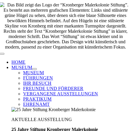
Zum
Inhalt
springen
Toggle
Navigation
HOME
MUSEUM
MUSEUM
FÜHRUNGEN
IHR BESUCH
FREUNDE UND FÖRDERER
VERGANGENE AUSSTELLUNGEN
PRAKTIKUM
EHRENAMT
AKTUELLE AUSSTELLUNG
25 Jahre Stiftung Kronberger Malerkolonie