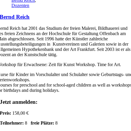
Bernd Reich
,
Dozenten
Bernd Reich
ernd Reich hat 2001 das Studium der freien Malerei, Bildhauerei und
es freien Zeichnens an der Hochschule für Gestaltung Offenbach am
ain abgeschlossen. Seit 1996 hatte der Künstler zahlreiche
usstellungsbeteiligungen in Kunstvereinen und Galerien sowie in der
llgemeinen Hypothekenbank und der Art Frankfurt. Seit 2003 ist er als
ozent an der Kunstschule tätig.
orkshop für Erwachsene: Zeit für Kunst Workshop. Time for Art.
urse für Kinder im Vorschulalter und Schulalter sowie Geburtstags- un
erienworkshops.
ourses for preschool and for school-aged children as well as workshop
or birthdays and during holidays.
Jetzt anmelden:
Preis:
158,00 €
Teilnehmer:
8
freie Plätze:
8