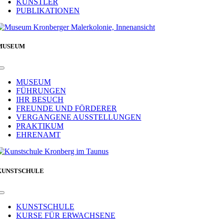
KÜNSTLER
PUBLIKATIONEN
MUSEUM
Toggle
Navigation
MUSEUM
FÜHRUNGEN
IHR BESUCH
FREUNDE UND FÖRDERER
VERGANGENE AUSSTELLUNGEN
PRAKTIKUM
EHRENAMT
KUNSTSCHULE
Toggle
Navigation
KUNSTSCHULE
KURSE FÜR ERWACHSENE