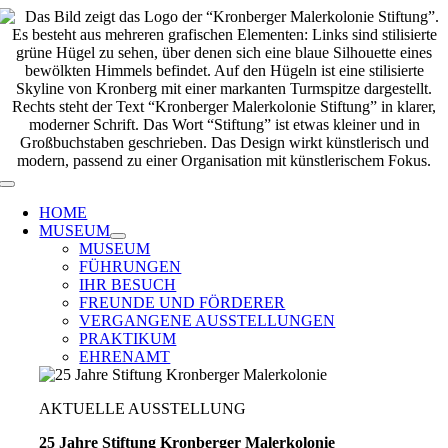
Zum
Inhalt
springen
Toggle
Navigation
HOME
MUSEUM
MUSEUM
FÜHRUNGEN
IHR BESUCH
FREUNDE UND FÖRDERER
VERGANGENE AUSSTELLUNGEN
PRAKTIKUM
EHRENAMT
AKTUELLE AUSSTELLUNG
25 Jahre Stiftung Kronberger Malerkolonie