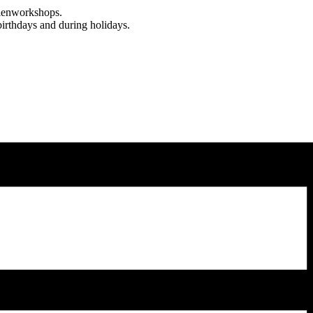
rienworkshops.
birthdays and during holidays.