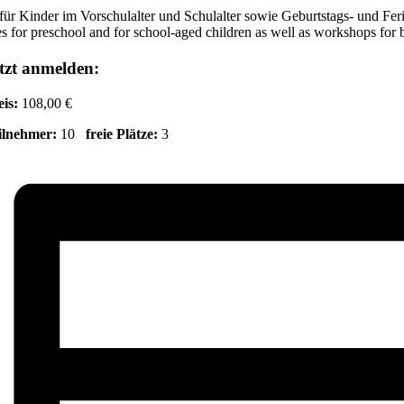
für Kinder im Vorschulalter und Schulalter sowie Geburtstags- und Fe
s for preschool and for school-aged children as well as workshops for 
tzt anmelden:
eis:
108,00 €
ilnehmer:
10
freie Plätze:
3