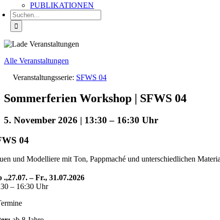
PUBLIKATIONEN
Suche
nach:
Alle Veranstaltungen
Veranstaltungsserie:
SFWS 04
Sommerferien Workshop | SFWS 04
5. November 2026 | 13:30
–
16:30
FWS 04
uen und Modelliere mit Ton, Pappmaché und unterschiedlichen Materia
 .,27.07. – Fr., 31.07.2026
:30 – 16:30 Uhr
Termine
ter:
ab 8 Jahre