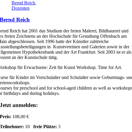
Bernd Reich
,
Dozenten
Bernd Reich
ernd Reich hat 2001 das Studium der freien Malerei, Bildhauerei und
es freien Zeichnens an der Hochschule für Gestaltung Offenbach am
ain abgeschlossen. Seit 1996 hatte der Künstler zahlreiche
usstellungsbeteiligungen in Kunstvereinen und Galerien sowie in der
llgemeinen Hypothekenbank und der Art Frankfurt. Seit 2003 ist er als
ozent an der Kunstschule tätig.
orkshop für Erwachsene: Zeit für Kunst Workshop. Time for Art.
urse für Kinder im Vorschulalter und Schulalter sowie Geburtstags- un
erienworkshops.
ourses for preschool and for school-aged children as well as workshop
or birthdays and during holidays.
Jetzt anmelden:
Preis:
108,00 €
Teilnehmer:
10
freie Plätze:
3