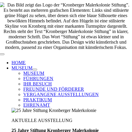
Zum
Inhalt
springen
Toggle
Navigation
HOME
MUSEUM
MUSEUM
FÜHRUNGEN
IHR BESUCH
FREUNDE UND FÖRDERER
VERGANGENE AUSSTELLUNGEN
PRAKTIKUM
EHRENAMT
AKTUELLE AUSSTELLUNG
25 Jahre Stiftung Kronberger Malerkolonie