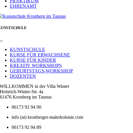
PRAKTIKUM
EHRENAMT
KUNSTSCHULE
Toggle
Navigation
KUNSTSCHULE
KURSE FÜR ERWACHSENE
KURSE FÜR KINDER
KREATIV WORKSHOPS
GEBURTSTAGS-WORKSHOP
DOZENTEN
WILLKOMMEN in der Villa Winter
Heinrich-Winter-Str. 4a
61476 Kronberg im Taunus
06173 92 94 90
info (at) kronberger-malerkolonie.com
06173 92 94 89