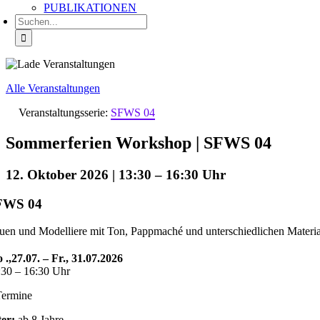
PUBLIKATIONEN
Suche
nach:
Alle Veranstaltungen
Veranstaltungsserie:
SFWS 04
Sommerferien Workshop | SFWS 04
12. Oktober 2026 | 13:30
–
16:30
FWS 04
uen und Modelliere mit Ton, Pappmaché und unterschiedlichen Materia
 .,27.07. – Fr., 31.07.2026
:30 – 16:30 Uhr
Termine
ter:
ab 8 Jahre