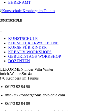
EHRENAMT
KUNSTSCHULE
Toggle
Navigation
KUNSTSCHULE
KURSE FÜR ERWACHSENE
KURSE FÜR KINDER
KREATIV WORKSHOPS
GEBURTSTAGS-WORKSHOP
DOZENTEN
LLKOMMEN in der Villa Winter
inrich-Winter-Str. 4a
476 Kronberg im Taunus
06173 92 94 90
info (at) kronberger-malerkolonie.com
06173 92 94 89