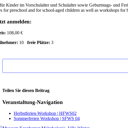
für Kinder im Vorschulalter und Schulalter sowie Geburtstags- und Fe
s for preschool and for school-aged children as well as workshops for 
tzt anmelden:
eis:
108,00 €
ilnehmer:
10
freie Plätze:
3
Teilen Sie diesen Beitrag
Facebook
Veranstaltung-Navigation
Herbstferien-Workshop | HFWS02
Sommerferien Workshop | SFWS 04