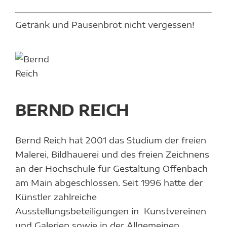
Getränk und Pausenbrot nicht vergessen!
ND
H
BERND REICH
en
Bernd Reich hat 2001 das Studium der freien
Malerei, Bildhauerei und des freien Zeichnens
an der Hochschule für Gestaltung Offenbach
am Main abgeschlossen. Seit 1996 hatte der
Künstler zahlreiche
Ausstellungsbeteiligungen in Kunstvereinen
und Galerien sowie in der Allgemeinen