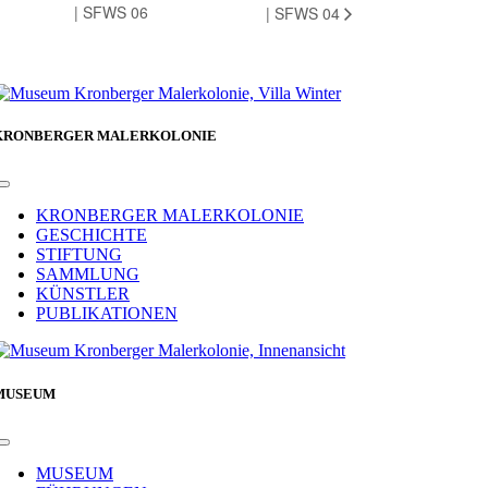
| SFWS 06
| SFWS 04
KRONBERGER MALERKOLONIE
Toggle
Navigation
KRONBERGER MALERKOLONIE
GESCHICHTE
STIFTUNG
SAMMLUNG
KÜNSTLER
PUBLIKATIONEN
MUSEUM
Toggle
Navigation
MUSEUM