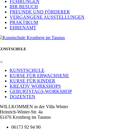
FÜHRUNGEN
IHR BESUCH
FREUNDE UND FÖRDERER
VERGANGENE AUSSTELLUNGEN
PRAKTIKUM
EHRENAMT
KUNSTSCHULE
Toggle
Navigation
KUNSTSCHULE
KURSE FÜR ERWACHSENE
KURSE FÜR KINDER
KREATIV WORKSHOPS
GEBURTSTAGS-WORKSHOP
DOZENTEN
WILLKOMMEN in der Villa Winter
Heinrich-Winter-Str. 4a
61476 Kronberg im Taunus
06173 92 94 90