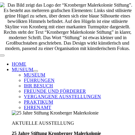
Zum
Inhalt
springen
Toggle
Navigation
HOME
MUSEUM
MUSEUM
FÜHRUNGEN
IHR BESUCH
FREUNDE UND FÖRDERER
VERGANGENE AUSSTELLUNGEN
PRAKTIKUM
EHRENAMT
AKTUELLE AUSSTELLUNG
25 Jahre Stiftung Kronberger Malerkolonie