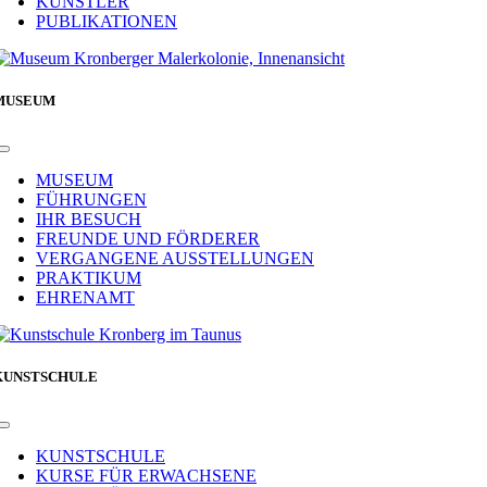
KÜNSTLER
PUBLIKATIONEN
MUSEUM
Toggle
Navigation
MUSEUM
FÜHRUNGEN
IHR BESUCH
FREUNDE UND FÖRDERER
VERGANGENE AUSSTELLUNGEN
PRAKTIKUM
EHRENAMT
KUNSTSCHULE
Toggle
Navigation
KUNSTSCHULE
KURSE FÜR ERWACHSENE