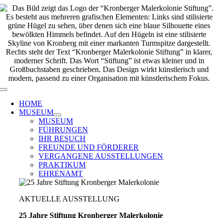
Zum
Inhalt
springen
Toggle
Navigation
HOME
MUSEUM
MUSEUM
FÜHRUNGEN
IHR BESUCH
FREUNDE UND FÖRDERER
VERGANGENE AUSSTELLUNGEN
PRAKTIKUM
EHRENAMT
AKTUELLE AUSSTELLUNG
25 Jahre Stiftung Kronberger Malerkolonie