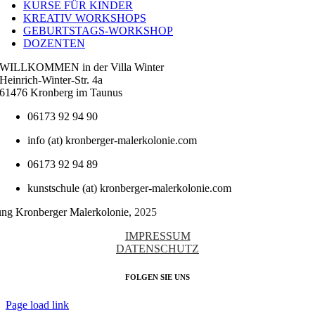
KURSE FÜR KINDER
KREATIV WORKSHOPS
GEBURTSTAGS-WORKSHOP
DOZENTEN
WILLKOMMEN in der Villa Winter
Heinrich-Winter-Str. 4a
61476 Kronberg im Taunus
06173 92 94 90
info (at) kronberger-malerkolonie.com
06173 92 94 89
kunstschule (at) kronberger-malerkolonie.com
tung Kronberger Malerkolonie,
2025
IMPRESSUM
DATENSCHUTZ
FOLGEN SIE UNS
Page load link