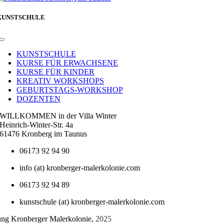
KUNSTSCHULE
Toggle
Navigation
KUNSTSCHULE
KURSE FÜR ERWACHSENE
KURSE FÜR KINDER
KREATIV WORKSHOPS
GEBURTSTAGS-WORKSHOP
DOZENTEN
WILLKOMMEN in der Villa Winter
Heinrich-Winter-Str. 4a
61476 Kronberg im Taunus
06173 92 94 90
info (at) kronberger-malerkolonie.com
06173 92 94 89
kunstschule (at) kronberger-malerkolonie.com
tung Kronberger Malerkolonie,
2025