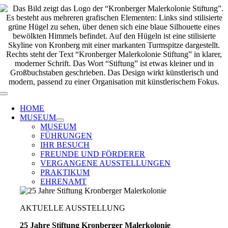
Zum
Inhalt
springen
Toggle
Navigation
HOME
MUSEUM
MUSEUM
FÜHRUNGEN
IHR BESUCH
FREUNDE UND FÖRDERER
VERGANGENE AUSSTELLUNGEN
PRAKTIKUM
EHRENAMT
AKTUELLE AUSSTELLUNG
25 Jahre Stiftung Kronberger Malerkolonie