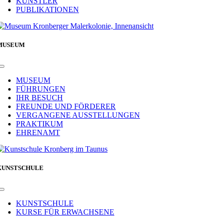
KÜNSTLER
PUBLIKATIONEN
MUSEUM
Toggle
Navigation
MUSEUM
FÜHRUNGEN
IHR BESUCH
FREUNDE UND FÖRDERER
VERGANGENE AUSSTELLUNGEN
PRAKTIKUM
EHRENAMT
KUNSTSCHULE
Toggle
Navigation
KUNSTSCHULE
KURSE FÜR ERWACHSENE