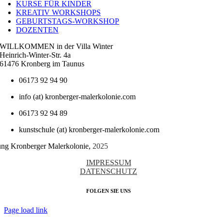
KURSE FÜR KINDER
KREATIV WORKSHOPS
GEBURTSTAGS-WORKSHOP
DOZENTEN
WILLKOMMEN in der Villa Winter
Heinrich-Winter-Str. 4a
61476 Kronberg im Taunus
06173 92 94 90
info (at) kronberger-malerkolonie.com
06173 92 94 89
kunstschule (at) kronberger-malerkolonie.com
tung Kronberger Malerkolonie,
2025
IMPRESSUM
DATENSCHUTZ
FOLGEN SIE UNS
Page load link