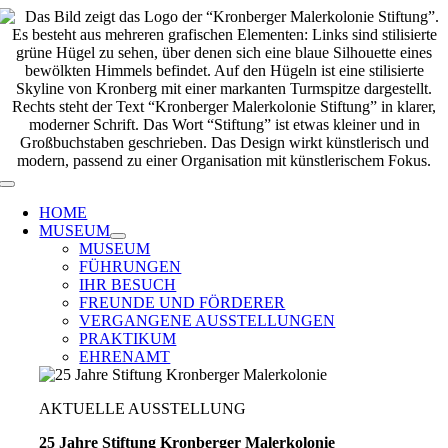
Zum
Inhalt
springen
Toggle
Navigation
HOME
MUSEUM
MUSEUM
FÜHRUNGEN
IHR BESUCH
FREUNDE UND FÖRDERER
VERGANGENE AUSSTELLUNGEN
PRAKTIKUM
EHRENAMT
AKTUELLE AUSSTELLUNG
25 Jahre Stiftung Kronberger Malerkolonie