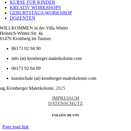
KURSE FÜR KINDER
KREATIV WORKSHOPS
GEBURTSTAGS-WORKSHOP
DOZENTEN
WILLKOMMEN in der Villa Winter
Heinrich-Winter-Str. 4a
61476 Kronberg im Taunus
06173 92 94 90
info (at) kronberger-malerkolonie.com
06173 92 94 89
kunstschule (at) kronberger-malerkolonie.com
tung Kronberger Malerkolonie,
2025
IMPRESSUM
DATENSCHUTZ
FOLGEN SIE UNS
Page load link