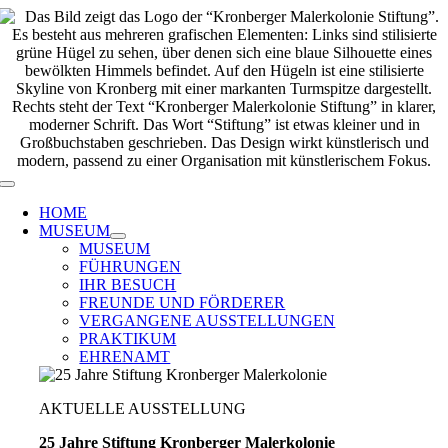
Zum
Inhalt
springen
Toggle
Navigation
HOME
MUSEUM
MUSEUM
FÜHRUNGEN
IHR BESUCH
FREUNDE UND FÖRDERER
VERGANGENE AUSSTELLUNGEN
PRAKTIKUM
EHRENAMT
AKTUELLE AUSSTELLUNG
25 Jahre Stiftung Kronberger Malerkolonie