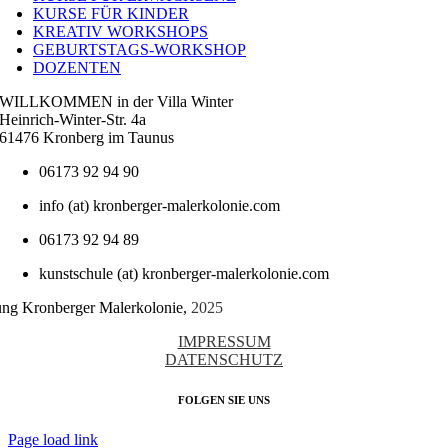
KURSE FÜR KINDER
KREATIV WORKSHOPS
GEBURTSTAGS-WORKSHOP
DOZENTEN
WILLKOMMEN in der Villa Winter
Heinrich-Winter-Str. 4a
61476 Kronberg im Taunus
06173 92 94 90
info (at) kronberger-malerkolonie.com
06173 92 94 89
kunstschule (at) kronberger-malerkolonie.com
tung Kronberger Malerkolonie,
2025
IMPRESSUM
DATENSCHUTZ
FOLGEN SIE UNS
Page load link