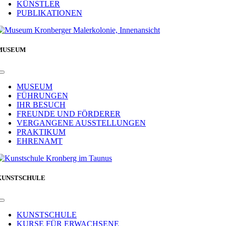
KÜNSTLER
PUBLIKATIONEN
MUSEUM
Toggle
Navigation
MUSEUM
FÜHRUNGEN
IHR BESUCH
FREUNDE UND FÖRDERER
VERGANGENE AUSSTELLUNGEN
PRAKTIKUM
EHRENAMT
KUNSTSCHULE
Toggle
Navigation
KUNSTSCHULE
KURSE FÜR ERWACHSENE