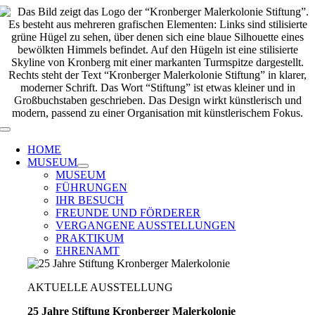
Zum
Inhalt
springen
Toggle
Navigation
HOME
MUSEUM
MUSEUM
FÜHRUNGEN
IHR BESUCH
FREUNDE UND FÖRDERER
VERGANGENE AUSSTELLUNGEN
PRAKTIKUM
EHRENAMT
AKTUELLE AUSSTELLUNG
25 Jahre Stiftung Kronberger Malerkolonie