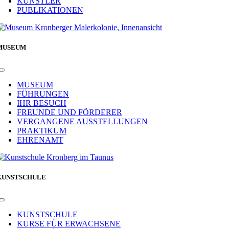
KÜNSTLER
PUBLIKATIONEN
MUSEUM
Toggle
Navigation
MUSEUM
FÜHRUNGEN
IHR BESUCH
FREUNDE UND FÖRDERER
VERGANGENE AUSSTELLUNGEN
PRAKTIKUM
EHRENAMT
KUNSTSCHULE
Toggle
Navigation
KUNSTSCHULE
KURSE FÜR ERWACHSENE