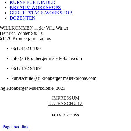
KURSE FÜR KINDER
KREATIV WORKSHOPS
GEBURTSTAGS-WORKSHOP
DOZENTEN
WILLKOMMEN in der Villa Winter
Heinrich-Winter-Str. 4a
61476 Kronberg im Taunus
06173 92 94 90
info (at) kronberger-malerkolonie.com
06173 92 94 89
kunstschule (at) kronberger-malerkolonie.com
tung Kronberger Malerkolonie,
2025
IMPRESSUM
DATENSCHUTZ
FOLGEN SIE UNS
Page load link