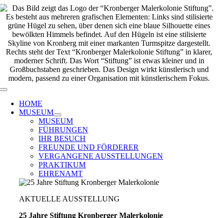
Zum
Inhalt
springen
Toggle
Navigation
HOME
MUSEUM
MUSEUM
FÜHRUNGEN
IHR BESUCH
FREUNDE UND FÖRDERER
VERGANGENE AUSSTELLUNGEN
PRAKTIKUM
EHRENAMT
AKTUELLE AUSSTELLUNG
25 Jahre Stiftung Kronberger Malerkolonie