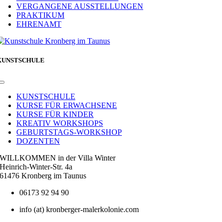
VERGANGENE AUSSTELLUNGEN
PRAKTIKUM
EHRENAMT
KUNSTSCHULE
Toggle
Navigation
KUNSTSCHULE
KURSE FÜR ERWACHSENE
KURSE FÜR KINDER
KREATIV WORKSHOPS
GEBURTSTAGS-WORKSHOP
DOZENTEN
WILLKOMMEN in der Villa Winter
Heinrich-Winter-Str. 4a
61476 Kronberg im Taunus
06173 92 94 90
info (at) kronberger-malerkolonie.com