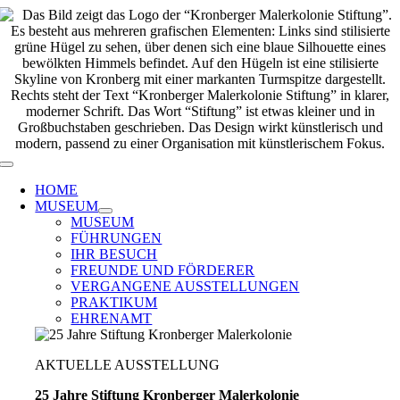
Zum
Inhalt
springen
Toggle
Navigation
HOME
MUSEUM
MUSEUM
FÜHRUNGEN
IHR BESUCH
FREUNDE UND FÖRDERER
VERGANGENE AUSSTELLUNGEN
PRAKTIKUM
EHRENAMT
AKTUELLE AUSSTELLUNG
25 Jahre Stiftung Kronberger Malerkolonie