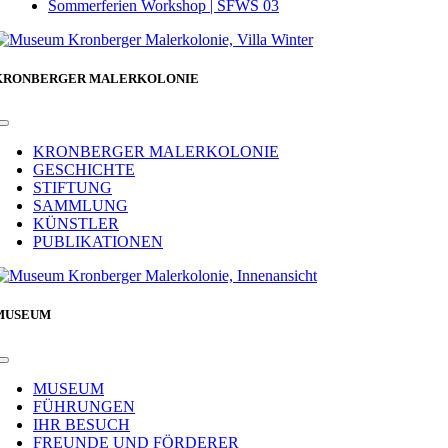
Sommerferien Workshop | SFWS 03
KRONBERGER MALERKOLONIE
Toggle
Navigation
KRONBERGER MALERKOLONIE
GESCHICHTE
STIFTUNG
SAMMLUNG
KÜNSTLER
PUBLIKATIONEN
MUSEUM
Toggle
Navigation
MUSEUM
FÜHRUNGEN
IHR BESUCH
FREUNDE UND FÖRDERER