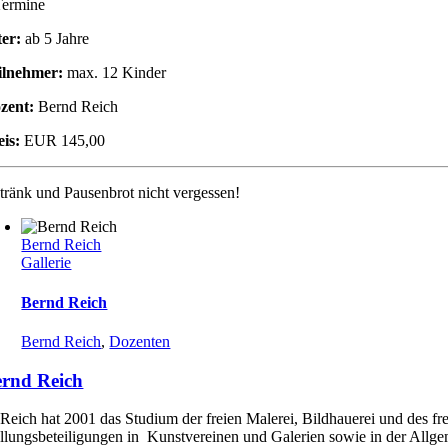
Termine
ter:
ab 5 Jahre
ilnehmer:
max. 12 Kinder
zent:
Bernd Reich
eis:
EUR 145,00
tränk und Pausenbrot nicht vergessen!
Bernd Reich
Gallerie
Bernd Reich
Bernd Reich
,
Dozenten
rnd Reich
Reich hat 2001 das Studium der freien Malerei, Bildhauerei und des fr
llungsbeteiligungen in Kunstvereinen und Galerien sowie in der Allgem