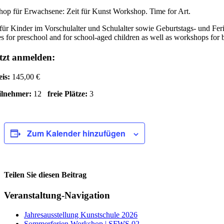
op für Erwachsene: Zeit für Kunst Workshop. Time for Art.
für Kinder im Vorschulalter und Schulalter sowie Geburtstags- und Fe
s for preschool and for school-aged children as well as workshops for 
tzt anmelden:
eis:
145,00 €
ilnehmer:
12
freie Plätze:
3
Zum Kalender hinzufügen
Teilen Sie diesen Beitrag
Facebook
Veranstaltung-Navigation
Jahresausstellung Kunstschule 2026
Sommerferien Workshop | SFWS 02