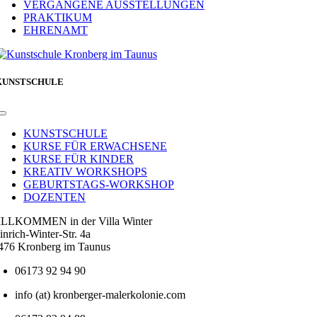
VERGANGENE AUSSTELLUNGEN
PRAKTIKUM
EHRENAMT
KUNSTSCHULE
Toggle
Navigation
KUNSTSCHULE
KURSE FÜR ERWACHSENE
KURSE FÜR KINDER
KREATIV WORKSHOPS
GEBURTSTAGS-WORKSHOP
DOZENTEN
LLKOMMEN in der Villa Winter
inrich-Winter-Str. 4a
476 Kronberg im Taunus
06173 92 94 90
info (at) kronberger-malerkolonie.com