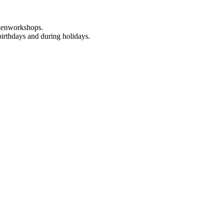
rienworkshops.
birthdays and during holidays.