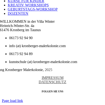
KURSE FÜR KINDER
KREATIV WORKSHOPS
GEBURTSTAGS-WORKSHOP
DOZENTEN
WILLKOMMEN in der Villa Winter
Heinrich-Winter-Str. 4a
61476 Kronberg im Taunus
06173 92 94 90
info (at) kronberger-malerkolonie.com
06173 92 94 89
kunstschule (at) kronberger-malerkolonie.com
tung Kronberger Malerkolonie,
2025
IMPRESSUM
DATENSCHUTZ
FOLGEN SIE UNS
Page load link
Nach