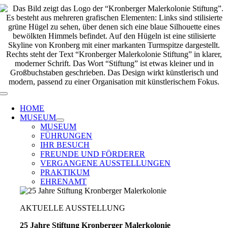
Zum
Inhalt
springen
Toggle
Navigation
HOME
MUSEUM
MUSEUM
FÜHRUNGEN
IHR BESUCH
FREUNDE UND FÖRDERER
VERGANGENE AUSSTELLUNGEN
PRAKTIKUM
EHRENAMT
AKTUELLE AUSSTELLUNG
25 Jahre Stiftung Kronberger Malerkolonie