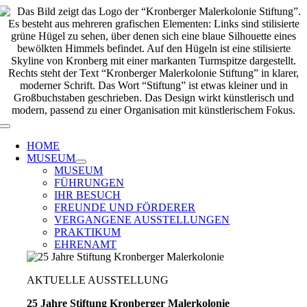
Zum
Inhalt
springen
Toggle
Navigation
HOME
MUSEUM
MUSEUM
FÜHRUNGEN
IHR BESUCH
FREUNDE UND FÖRDERER
VERGANGENE AUSSTELLUNGEN
PRAKTIKUM
EHRENAMT
AKTUELLE AUSSTELLUNG
25 Jahre Stiftung Kronberger Malerkolonie