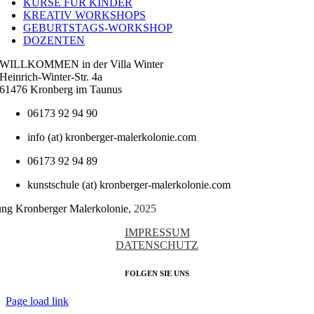
KURSE FÜR KINDER
KREATIV WORKSHOPS
GEBURTSTAGS-WORKSHOP
DOZENTEN
WILLKOMMEN in der Villa Winter
Heinrich-Winter-Str. 4a
61476 Kronberg im Taunus
06173 92 94 90
info (at) kronberger-malerkolonie.com
06173 92 94 89
kunstschule (at) kronberger-malerkolonie.com
tung Kronberger Malerkolonie,
2025
IMPRESSUM
DATENSCHUTZ
FOLGEN SIE UNS
Page load link
Nach