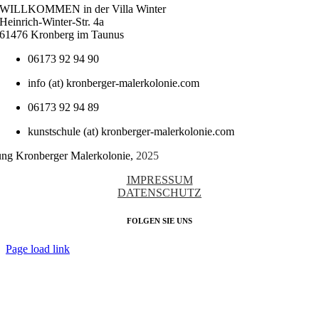
WILLKOMMEN in der Villa Winter
Heinrich-Winter-Str. 4a
61476 Kronberg im Taunus
06173 92 94 90
info (at) kronberger-malerkolonie.com
06173 92 94 89
kunstschule (at) kronberger-malerkolonie.com
tung Kronberger Malerkolonie,
2025
IMPRESSUM
DATENSCHUTZ
FOLGEN SIE UNS
Page load link
Nach
oben