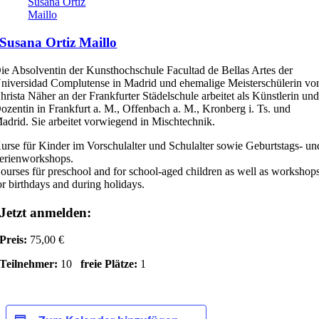
Susana Ortiz
Maillo
Susana Ortiz Maillo
ie Absolventin der Kunsthochschule Facultad de Bellas Artes der
niversidad Complutense in Madrid und ehemalige Meisterschülerin vo
hrista Näher an der Frankfurter Städelschule arbeitet als Künstlerin un
ozentin in Frankfurt a. M., Offenbach a. M., Kronberg i. Ts. und
adrid. Sie arbeitet vorwiegend in Mischtechnik.
urse für Kinder im Vorschulalter und Schulalter sowie Geburtstags- un
erienworkshops.
ourses für preschool and for school-aged children as well as workshop
or birthdays and during holidays.
Jetzt anmelden:
Preis:
75,00 €
Teilnehmer:
10
freie Plätze:
1