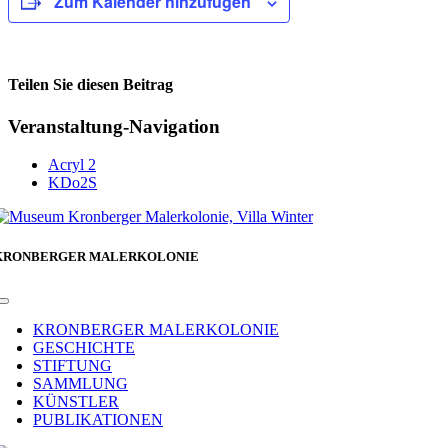
Zum Kalender hinzufügen
Teilen Sie diesen Beitrag
Facebook
Veranstaltung-Navigation
Acryl 2
KDo2S
KRONBERGER MALERKOLONIE
Toggle
Navigation
KRONBERGER MALERKOLONIE
GESCHICHTE
STIFTUNG
SAMMLUNG
KÜNSTLER
PUBLIKATIONEN