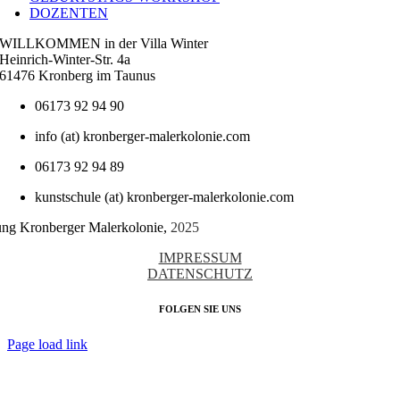
DOZENTEN
WILLKOMMEN in der Villa Winter
Heinrich-Winter-Str. 4a
61476 Kronberg im Taunus
06173 92 94 90
info (at) kronberger-malerkolonie.com
06173 92 94 89
kunstschule (at) kronberger-malerkolonie.com
tung Kronberger Malerkolonie,
2025
IMPRESSUM
DATENSCHUTZ
FOLGEN SIE UNS
Page load link
Nach
oben