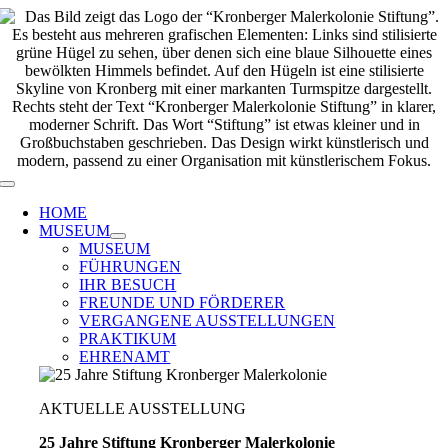
Zum
Inhalt
springen
Toggle
Navigation
HOME
MUSEUM
MUSEUM
FÜHRUNGEN
IHR BESUCH
FREUNDE UND FÖRDERER
VERGANGENE AUSSTELLUNGEN
PRAKTIKUM
EHRENAMT
AKTUELLE AUSSTELLUNG
25 Jahre Stiftung Kronberger Malerkolonie