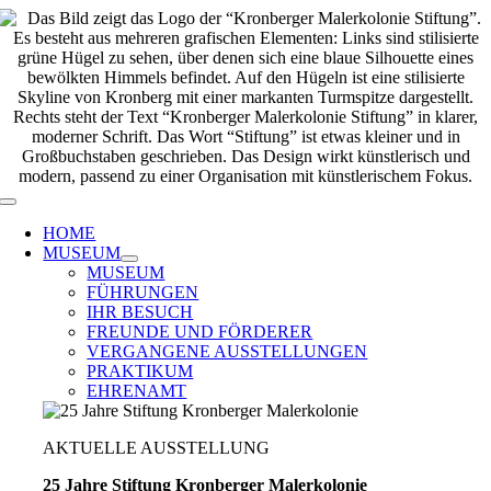
Zum
Inhalt
springen
Toggle
Navigation
HOME
MUSEUM
MUSEUM
FÜHRUNGEN
IHR BESUCH
FREUNDE UND FÖRDERER
VERGANGENE AUSSTELLUNGEN
PRAKTIKUM
EHRENAMT
AKTUELLE AUSSTELLUNG
25 Jahre Stiftung Kronberger Malerkolonie