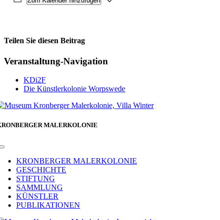
Zum Kalender hinzufügen
Teilen Sie diesen Beitrag
Facebook
Veranstaltung-Navigation
KDi2F
Die Künstlerkolonie Worpswede
KRONBERGER MALERKOLONIE
Toggle
Navigation
KRONBERGER MALERKOLONIE
GESCHICHTE
STIFTUNG
SAMMLUNG
KÜNSTLER
PUBLIKATIONEN