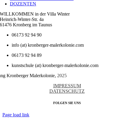
DOZENTEN
WILLKOMMEN in der Villa Winter
Heinrich-Winter-Str. 4a
61476 Kronberg im Taunus
06173 92 94 90
info (at) kronberger-malerkolonie.com
06173 92 94 89
kunstschule (at) kronberger-malerkolonie.com
tung Kronberger Malerkolonie,
2025
IMPRESSUM
DATENSCHUTZ
FOLGEN SIE UNS
Page load link
Nach
oben