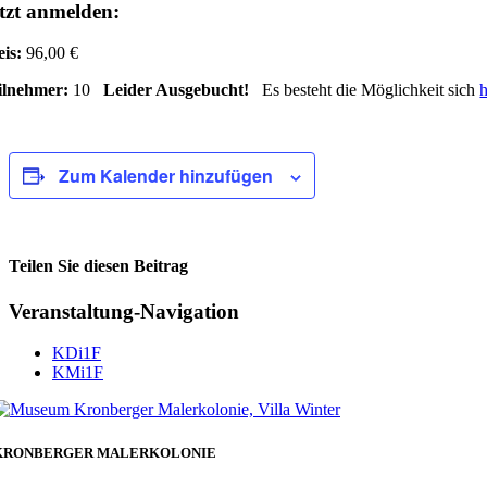
tzt anmelden:
eis:
96,00 €
ilnehmer:
10
Leider Ausgebucht!
Es besteht die Möglichkeit sich
h
Zum Kalender hinzufügen
Teilen Sie diesen Beitrag
Facebook
Veranstaltung-Navigation
KDi1F
KMi1F
KRONBERGER MALERKOLONIE