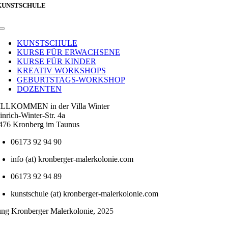
KUNSTSCHULE
Toggle
Navigation
KUNSTSCHULE
KURSE FÜR ERWACHSENE
KURSE FÜR KINDER
KREATIV WORKSHOPS
GEBURTSTAGS-WORKSHOP
DOZENTEN
LLKOMMEN in der Villa Winter
inrich-Winter-Str. 4a
476 Kronberg im Taunus
06173 92 94 90
info (at) kronberger-malerkolonie.com
06173 92 94 89
kunstschule (at) kronberger-malerkolonie.com
tung Kronberger Malerkolonie,
2025