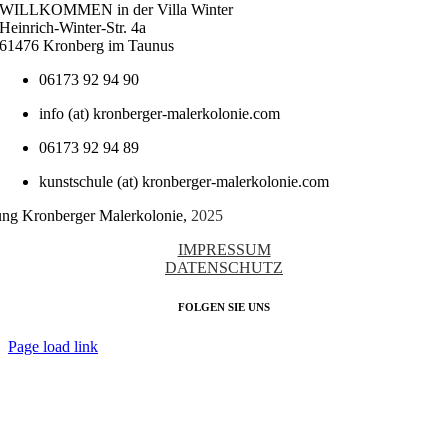
WILLKOMMEN in der Villa Winter
Heinrich-Winter-Str. 4a
61476 Kronberg im Taunus
06173 92 94 90
info (at) kronberger-malerkolonie.com
06173 92 94 89
kunstschule (at) kronberger-malerkolonie.com
tung Kronberger Malerkolonie,
2025
IMPRESSUM
DATENSCHUTZ
FOLGEN SIE UNS
Page load link
Nach
oben