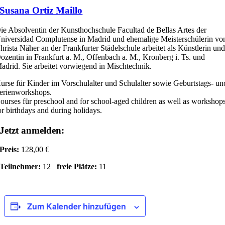
Susana Ortiz Maillo
ie Absolventin der Kunsthochschule Facultad de Bellas Artes der
niversidad Complutense in Madrid und ehemalige Meisterschülerin vo
hrista Näher an der Frankfurter Städelschule arbeitet als Künstlerin un
ozentin in Frankfurt a. M., Offenbach a. M., Kronberg i. Ts. und
adrid. Sie arbeitet vorwiegend in Mischtechnik.
urse für Kinder im Vorschulalter und Schulalter sowie Geburtstags- un
erienworkshops.
ourses für preschool and for school-aged children as well as workshop
or birthdays and during holidays.
Jetzt anmelden:
Preis:
128,00 €
Teilnehmer:
12
freie Plätze:
11
Zum Kalender hinzufügen