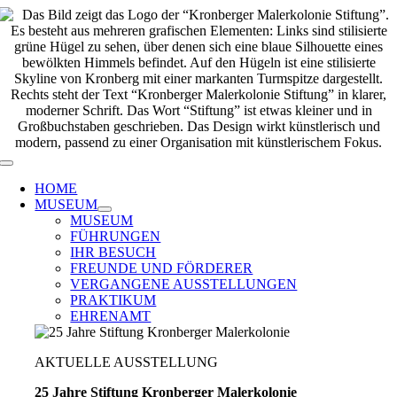
Zum
Inhalt
springen
Toggle
Navigation
HOME
MUSEUM
MUSEUM
FÜHRUNGEN
IHR BESUCH
FREUNDE UND FÖRDERER
VERGANGENE AUSSTELLUNGEN
PRAKTIKUM
EHRENAMT
AKTUELLE AUSSTELLUNG
25 Jahre Stiftung Kronberger Malerkolonie