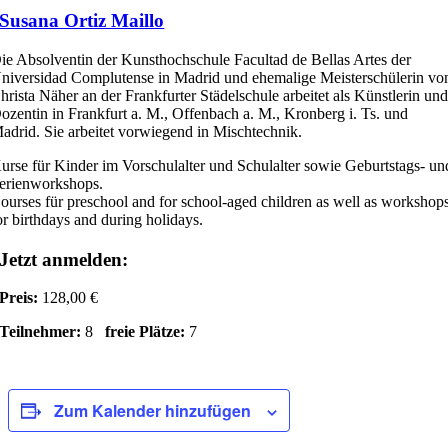
Susana Ortiz Maillo
ie Absolventin der Kunsthochschule Facultad de Bellas Artes der
niversidad Complutense in Madrid und ehemalige Meisterschülerin vo
hrista Näher an der Frankfurter Städelschule arbeitet als Künstlerin un
ozentin in Frankfurt a. M., Offenbach a. M., Kronberg i. Ts. und
adrid. Sie arbeitet vorwiegend in Mischtechnik.
urse für Kinder im Vorschulalter und Schulalter sowie Geburtstags- un
erienworkshops.
ourses für preschool and for school-aged children as well as workshop
or birthdays and during holidays.
Jetzt anmelden:
Preis:
128,00 €
Teilnehmer:
8
freie Plätze:
7
Zum Kalender hinzufügen