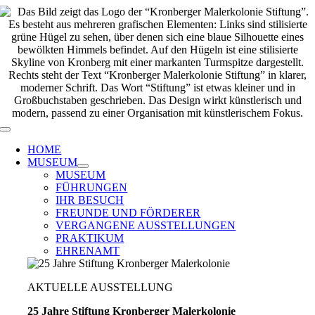
Zum
Inhalt
springen
Toggle
Navigation
HOME
MUSEUM
MUSEUM
FÜHRUNGEN
IHR BESUCH
FREUNDE UND FÖRDERER
VERGANGENE AUSSTELLUNGEN
PRAKTIKUM
EHRENAMT
AKTUELLE AUSSTELLUNG
25 Jahre Stiftung Kronberger Malerkolonie