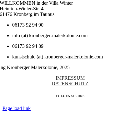
WILLKOMMEN in der Villa Winter
Heinrich-Winter-Str. 4a
61476 Kronberg im Taunus
06173 92 94 90
info (at) kronberger-malerkolonie.com
06173 92 94 89
kunstschule (at) kronberger-malerkolonie.com
tung Kronberger Malerkolonie,
2025
IMPRESSUM
DATENSCHUTZ
FOLGEN SIE UNS
Page load link
Nach
oben