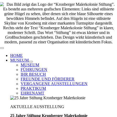
Zum
Inhalt
springen
Toggle
Navigation
HOME
MUSEUM
MUSEUM
FÜHRUNGEN
IHR BESUCH
FREUNDE UND FÖRDERER
VERGANGENE AUSSTELLUNGEN
PRAKTIKUM
EHRENAMT
AKTUELLE AUSSTELLUNG
25 Jahre Stiftung Kronberger Malerkolonie