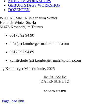
KREATIV WORKSHOPS
GEBURTSTAGS-WORKSHOP
DOZENTEN
WILLKOMMEN in der Villa Winter
Heinrich-Winter-Str. 4a
61476 Kronberg im Taunus
06173 92 94 90
info (at) kronberger-malerkolonie.com
06173 92 94 89
kunstschule (at) kronberger-malerkolonie.com
tung Kronberger Malerkolonie,
2025
IMPRESSUM
DATENSCHUTZ
FOLGEN SIE UNS
Page load link
Nach
oben