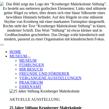
Zum
Inhalt
springen
Toggle
Navigation
HOME
MUSEUM
MUSEUM
FÜHRUNGEN
IHR BESUCH
FREUNDE UND FÖRDERER
VERGANGENE AUSSTELLUNGEN
PRAKTIKUM
EHRENAMT
AKTUELLE AUSSTELLUNG
25 Jahre Stiftung Kronberger Malerkolonie