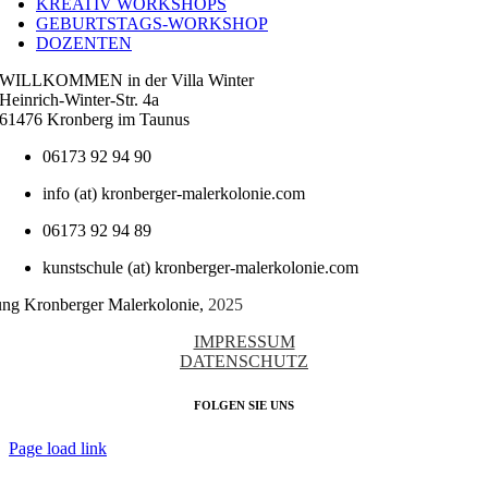
KREATIV WORKSHOPS
GEBURTSTAGS-WORKSHOP
DOZENTEN
WILLKOMMEN in der Villa Winter
Heinrich-Winter-Str. 4a
61476 Kronberg im Taunus
06173 92 94 90
info (at) kronberger-malerkolonie.com
06173 92 94 89
kunstschule (at) kronberger-malerkolonie.com
tung Kronberger Malerkolonie,
2025
IMPRESSUM
DATENSCHUTZ
FOLGEN SIE UNS
Page load link
Nach
oben