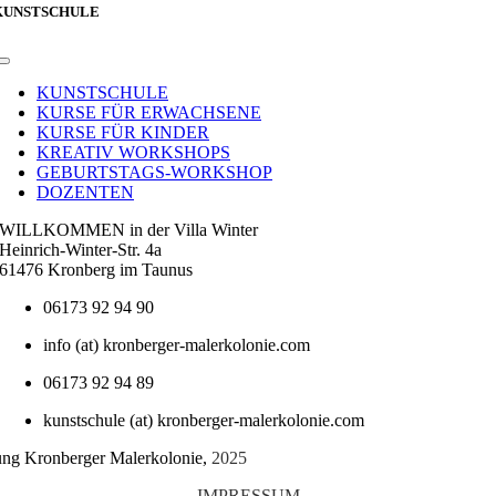
KUNSTSCHULE
Toggle
Navigation
KUNSTSCHULE
KURSE FÜR ERWACHSENE
KURSE FÜR KINDER
KREATIV WORKSHOPS
GEBURTSTAGS-WORKSHOP
DOZENTEN
WILLKOMMEN in der Villa Winter
Heinrich-Winter-Str. 4a
61476 Kronberg im Taunus
06173 92 94 90
info (at) kronberger-malerkolonie.com
06173 92 94 89
kunstschule (at) kronberger-malerkolonie.com
tung Kronberger Malerkolonie,
2025
IMPRESSUM