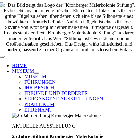
Zum
Inhalt
springen
Toggle
Navigation
HOME
MUSEUM
MUSEUM
FÜHRUNGEN
IHR BESUCH
FREUNDE UND FÖRDERER
VERGANGENE AUSSTELLUNGEN
PRAKTIKUM
EHRENAMT
AKTUELLE AUSSTELLUNG
25 Jahre Stiftung Kronberger Malerkolonie