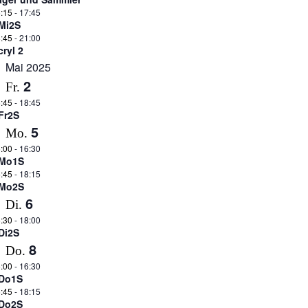
:15
-
17:45
Mi2S
:45
-
21:00
cryl 2
Mai 2025
2
Fr.
:45
-
18:45
Fr2S
5
Mo.
:00
-
16:30
Mo1S
:45
-
18:15
Mo2S
6
Di.
:30
-
18:00
Di2S
8
Do.
:00
-
16:30
Do1S
:45
-
18:15
Do2S