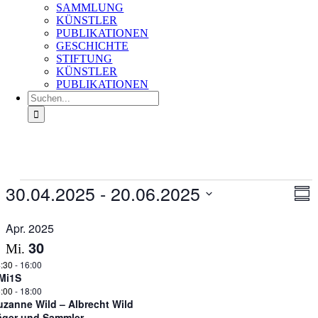
SAMMLUNG
KÜNSTLER
PUBLIKATIONEN
GESCHICHTE
STIFTUNG
KÜNSTLER
PUBLIKATIONEN
Suche
nach:
Veranstaltungen
30.04.2025
 - 
20.06.2025
Ans
Ver
Zusa
An
Nav
Datum
Na
auswählen.
Apr. 2025
30
Mi.
:30
-
16:00
Mi1S
:00
-
18:00
uzanne Wild – Albrecht Wild
äger und Sammler