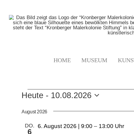
Zum
Inhalt
springen
HOME
MUSEUM
KUNS
VERANSTALTUNGE
Heute
 - 
10.08.2026
Datum
wählen.
August 2026
DO.
6. August 2026 | 9:00
–
13:00
6