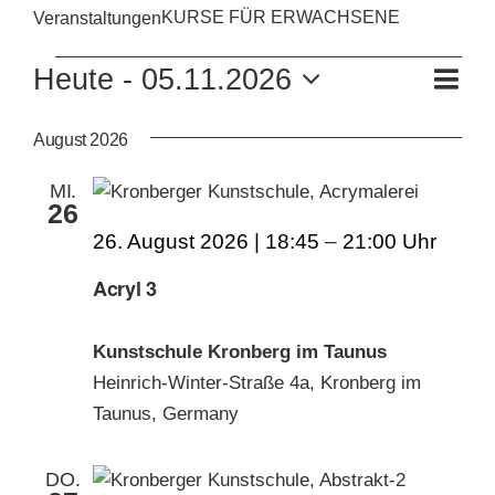
KURSE FÜR ERWACHSENE
Veranstaltungen
KUNSTSCHULE
VERANSTALTUNGEN
VE
Heute
 - 
05.11.2026
Liste
AN
ANS
Datum
KRONBERGER MALERKOLONIE
wählen.
NAV
August 2026
NA
MI.
SUCHE
26
NACH:
26. August 2026 | 18:45
–
21:00
Acryl 3
Kunstschule Kronberg im Taunus
Heinrich-Winter-Straße 4a, Kronberg im
Taunus, Germany
DO.