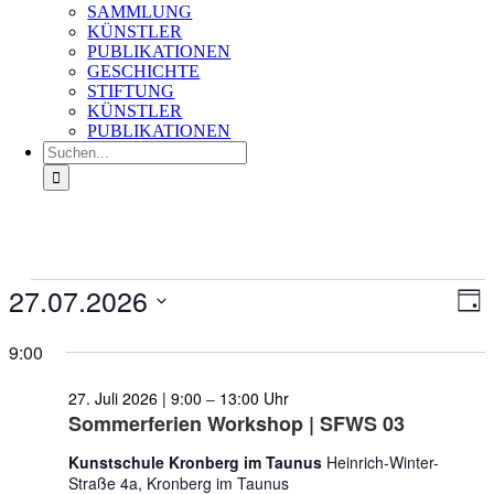
SAMMLUNG
KÜNSTLER
PUBLIKATIONEN
GESCHICHTE
STIFTUNG
KÜNSTLER
PUBLIKATIONEN
Suche
nach:
Veranstaltungen
27.07.2026
Ans
Ver
Tag
für
An
Nav
Datum
27.
Na
wählen.
9:00
Juli
2026
27. Juli 2026 | 9:00
–
13:00
Sommerferien Workshop | SFWS 03
Kunstschule Kronberg im Taunus
Heinrich-Winter-
Straße 4a, Kronberg im Taunus