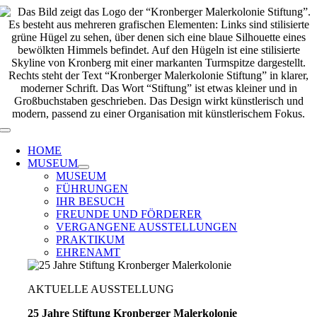
Zum
Inhalt
springen
Toggle
Navigation
HOME
MUSEUM
MUSEUM
FÜHRUNGEN
IHR BESUCH
FREUNDE UND FÖRDERER
VERGANGENE AUSSTELLUNGEN
PRAKTIKUM
EHRENAMT
AKTUELLE AUSSTELLUNG
25 Jahre Stiftung Kronberger Malerkolonie