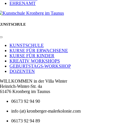
EHRENAMT
KUNSTSCHULE
Toggle
Navigation
KUNSTSCHULE
KURSE FÜR ERWACHSENE
KURSE FÜR KINDER
KREATIV WORKSHOPS
GEBURTSTAGS-WORKSHOP
DOZENTEN
WILLKOMMEN in der Villa Winter
Heinrich-Winter-Str. 4a
61476 Kronberg im Taunus
06173 92 94 90
info (at) kronberger-malerkolonie.com
06173 92 94 89