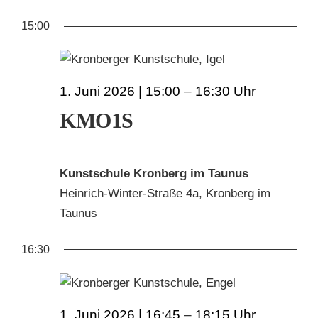
AN
ANS
Datum
FÜR
15:00
wählen.
NAV
KUNSTSCHULE
NA
1.
KRONBERGER MALERKOLONIE
1. Juni 2026 | 15:00
–
16:30
JUNI
KMO1S
SUCHE
2026
NACH:
Kunstschule Kronberg im Taunus
Heinrich-Winter-Straße 4a, Kronberg im
Taunus
16:30
1. Juni 2026 | 16:45
–
18:15