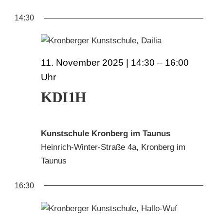
AN
ANS
Datum
FÜR
14:30
wählen.
NAV
KUNSTSCHULE
NA
11.
KRONBERGER MALERKOLONIE
11. November 2025 | 14:30
–
16:00
NOVEMBER
SUCHE
2025
KDI1H
NACH:
Kunstschule Kronberg im Taunus
Heinrich-Winter-Straße 4a, Kronberg im
Taunus
16:30