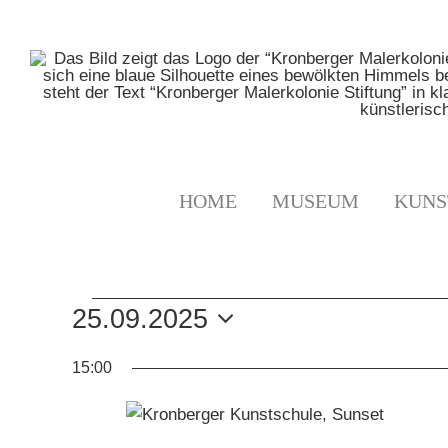
Zum
Inhalt
springen
HOME
MUSEUM
KUNS
VERANSTALTUNGE
25.09.2025
Datum
FÜR
15:00
wählen.
25.