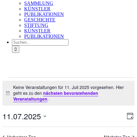
SAMMLUNG
KÜNSTLER
PUBLIKATIONEN
GESCHICHTE
STIFTUNG
KÜNSTLER
PUBLIKATIONEN
Suche
nach:
Veranstaltungen
für
Keine Veranstaltungen für 11. Juli 2025 vorgesehen. Hier
geht es zu den
nächsten bevorstehenden
11.
Hinweis
Veranstaltungen
.
Juli
2025
11.07.2025
Ans
Ver
Tag
An
Nav
Datum
Na
wählen.