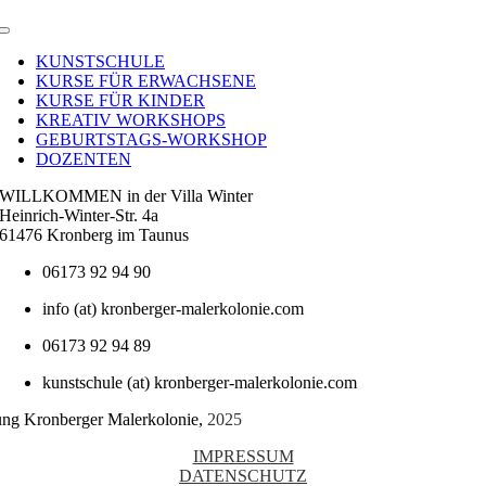
Toggle
Navigation
KUNSTSCHULE
KURSE FÜR ERWACHSENE
KURSE FÜR KINDER
KREATIV WORKSHOPS
GEBURTSTAGS-WORKSHOP
DOZENTEN
WILLKOMMEN in der Villa Winter
Heinrich-Winter-Str. 4a
61476 Kronberg im Taunus
06173 92 94 90
info (at) kronberger-malerkolonie.com
06173 92 94 89
kunstschule (at) kronberger-malerkolonie.com
tung Kronberger Malerkolonie,
2025
IMPRESSUM
DATENSCHUTZ