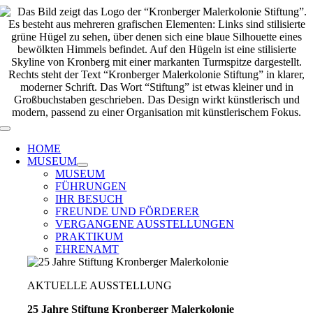
Zum
Inhalt
springen
Toggle
Navigation
HOME
MUSEUM
MUSEUM
FÜHRUNGEN
IHR BESUCH
FREUNDE UND FÖRDERER
VERGANGENE AUSSTELLUNGEN
PRAKTIKUM
EHRENAMT
AKTUELLE AUSSTELLUNG
25 Jahre Stiftung Kronberger Malerkolonie