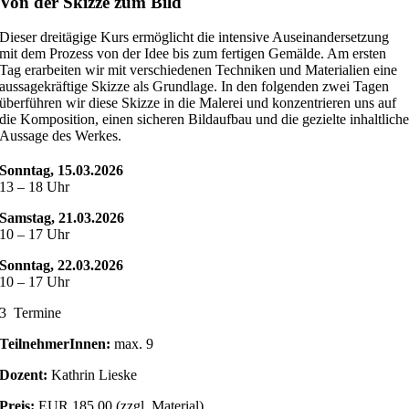
Von der Skizze zum Bild
Dieser dreitägige Kurs ermöglicht die intensive Auseinandersetzung
mit dem Prozess von der Idee bis zum fertigen Gemälde. Am ersten
Tag erarbeiten wir mit verschiedenen Techniken und Materialien eine
aussagekräftige Skizze als Grundlage. In den folgenden zwei Tagen
überführen wir diese Skizze in die Malerei und konzentrieren uns auf
die Komposition, einen sicheren Bildaufbau und die gezielte inhaltlich
Aussage des Werkes.
Sonntag, 15.03.2026
13 – 18 Uhr
Samstag, 21.03.2026
10 – 17 Uhr
Sonntag, 22.03.2026
10 – 17 Uhr
3 Termine
TeilnehmerInnen:
max. 9
Dozent:
Kathrin Lieske
Preis:
EUR 185,00 (zzgl. Material)