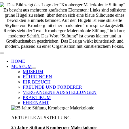
Zum
Inhalt
springen
Toggle
Navigation
HOME
MUSEUM
MUSEUM
FÜHRUNGEN
IHR BESUCH
FREUNDE UND FÖRDERER
VERGANGENE AUSSTELLUNGEN
PRAKTIKUM
EHRENAMT
AKTUELLE AUSSTELLUNG
25 Jahre Stiftung Kronberger Malerkolonie