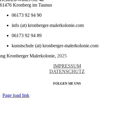
61476 Kronberg im Taunus
06173 92 94 90
info (at) kronberger-malerkolonie.com
06173 92 94 89
kunstschule (at) kronberger-malerkolonie.com
tung Kronberger Malerkolonie,
2025
IMPRESSUM
DATENSCHUTZ
FOLGEN SIE UNS
Page load link
Nach
oben