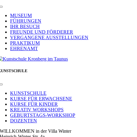
Toggle
Navigation
MUSEUM
FÜHRUNGEN
IHR BESUCH
FREUNDE UND FÖRDERER
VERGANGENE AUSSTELLUNGEN
PRAKTIKUM
EHRENAMT
KUNSTSCHULE
Toggle
Navigation
KUNSTSCHULE
KURSE FÜR ERWACHSENE
KURSE FÜR KINDER
KREATIV WORKSHOPS
GEBURTSTAGS-WORKSHOP
DOZENTEN
WILLKOMMEN in der Villa Winter
Heinrich-Winter-Str. 4a