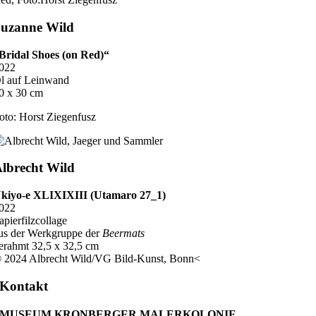
uzanne Wild
Bridal Shoes (on Red)“
022
l auf Leinwand
0 x 30 cm
oto: Horst Ziegenfusz
lbrecht Wild
kiyo-e XLIXIXIII (Utamaro 27_1)
022
apierfilzcollage
us der Werkgruppe der
Beermats
erahmt 32,5 x 32,5 cm
 2024 Albrecht Wild/VG Bild-Kunst, Bonn<
Kontakt
MUSEUM KRONBERGER MALERKOLONIE