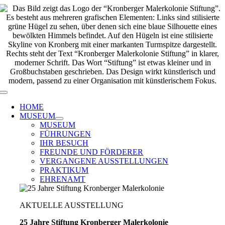
Zum
Inhalt
springen
Toggle
Navigation
HOME
MUSEUM
MUSEUM
FÜHRUNGEN
IHR BESUCH
FREUNDE UND FÖRDERER
VERGANGENE AUSSTELLUNGEN
PRAKTIKUM
EHRENAMT
AKTUELLE AUSSTELLUNG
25 Jahre Stiftung Kronberger Malerkolonie