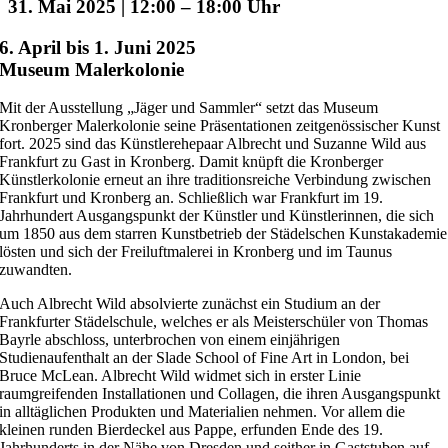
31. Mai 2025 | 12:00
–
18:00
6. April bis 1. Juni 2025
Museum Malerkolonie
Mit der Ausstellung „Jäger und Sammler“ setzt das Museum
Kronberger Malerkolonie seine Präsentationen zeitgenössischer Kunst
fort. 2025 sind das Künstlerehepaar Albrecht und Suzanne Wild aus
Frankfurt zu Gast in Kronberg. Damit knüpft die Kronberger
Künstlerkolonie erneut an ihre traditionsreiche Verbindung zwischen
Frankfurt und Kronberg an. Schließlich war Frankfurt im 19.
Jahrhundert Ausgangspunkt der Künstler und Künstlerinnen, die sich
um 1850 aus dem starren Kunstbetrieb der Städelschen Kunstakademie
lösten und sich der Freiluftmalerei in Kronberg und im Taunus
zuwandten.
Auch Albrecht Wild absolvierte zunächst ein Studium an der
Frankfurter Städelschule, welches er als Meisterschüler von Thomas
Bayrle abschloss, unterbrochen von einem einjährigen
Studienaufenthalt an der Slade School of Fine Art in London, bei
Bruce McLean. Albrecht Wild widmet sich in erster Linie
raumgreifenden Installationen und Collagen, die ihren Ausgangspunkt
in alltäglichen Produkten und Materialien nehmen. Vor allem die
kleinen runden Bierdeckel aus Pappe, erfunden Ende des 19.
Jahrhunderts in der Nähe von Dresden und seither in Gaststuben auf