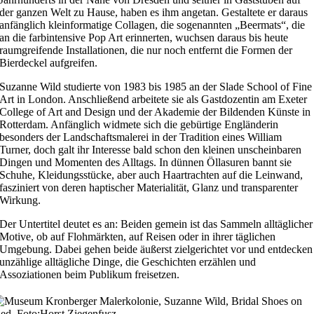
der ganzen Welt zu Hause, haben es ihm angetan. Gestaltete er daraus
anfänglich kleinformatige Collagen, die sogenannten „Beermats“, die
an die farbintensive Pop Art erinnerten, wuchsen daraus bis heute
raumgreifende Installationen, die nur noch entfernt die Formen der
Bierdeckel aufgreifen.
Suzanne Wild studierte von 1983 bis 1985 an der Slade School of Fine
Art in London. Anschließend arbeitete sie als Gastdozentin am Exeter
College of Art and Design und der Akademie der Bildenden Künste in
Rotterdam. Anfänglich widmete sich die gebürtige Engländerin
besonders der Landschaftsmalerei in der Tradition eines William
Turner, doch galt ihr Interesse bald schon den kleinen unscheinbaren
Dingen und Momenten des Alltags. In dünnen Öllasuren bannt sie
Schuhe, Kleidungsstücke, aber auch Haartrachten auf die Leinwand,
fasziniert von deren haptischer Materialität, Glanz und transparenter
Wirkung.
Der Untertitel deutet es an: Beiden gemein ist das Sammeln alltäglicher
Motive, ob auf Flohmärkten, auf Reisen oder in ihrer täglichen
Umgebung. Dabei gehen beide äußerst zielgerichtet vor und entdecken
unzählige alltägliche Dinge, die Geschichten erzählen und
Assoziationen beim Publikum freisetzen.