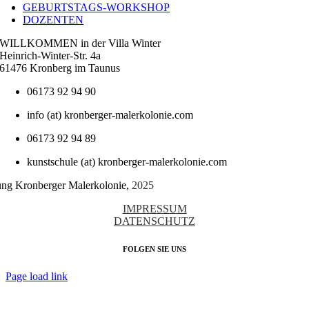
GEBURTSTAGS-WORKSHOP
DOZENTEN
WILLKOMMEN in der Villa Winter
Heinrich-Winter-Str. 4a
61476 Kronberg im Taunus
06173 92 94 90
info (at) kronberger-malerkolonie.com
06173 92 94 89
kunstschule (at) kronberger-malerkolonie.com
tung Kronberger Malerkolonie,
2025
IMPRESSUM
DATENSCHUTZ
FOLGEN SIE UNS
Page load link
Nach
oben