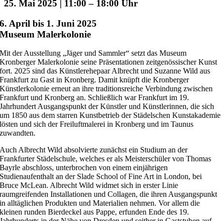
25. Mai 2025 | 11:00
–
18:00
6. April bis 1. Juni 2025
Museum Malerkolonie
Mit der Ausstellung „Jäger und Sammler“ setzt das Museum
Kronberger Malerkolonie seine Präsentationen zeitgenössischer Kunst
fort. 2025 sind das Künstlerehepaar Albrecht und Suzanne Wild aus
Frankfurt zu Gast in Kronberg. Damit knüpft die Kronberger
Künstlerkolonie erneut an ihre traditionsreiche Verbindung zwischen
Frankfurt und Kronberg an. Schließlich war Frankfurt im 19.
Jahrhundert Ausgangspunkt der Künstler und Künstlerinnen, die sich
um 1850 aus dem starren Kunstbetrieb der Städelschen Kunstakademie
lösten und sich der Freiluftmalerei in Kronberg und im Taunus
zuwandten.
Auch Albrecht Wild absolvierte zunächst ein Studium an der
Frankfurter Städelschule, welches er als Meisterschüler von Thomas
Bayrle abschloss, unterbrochen von einem einjährigen
Studienaufenthalt an der Slade School of Fine Art in London, bei
Bruce McLean. Albrecht Wild widmet sich in erster Linie
raumgreifenden Installationen und Collagen, die ihren Ausgangspunkt
in alltäglichen Produkten und Materialien nehmen. Vor allem die
kleinen runden Bierdeckel aus Pappe, erfunden Ende des 19.
Jahrhunderts in der Nähe von Dresden und seither in Gaststuben auf