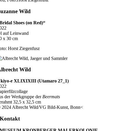
uzanne Wild
Bridal Shoes (on Red)“
022
l auf Leinwand
0 x 30 cm
oto: Horst Ziegenfusz
lbrecht Wild
kiyo-e XLIXIXIII (Utamaro 27_1)
022
apierfilzcollage
us der Werkgruppe der
Beermats
erahmt 32,5 x 32,5 cm
 2024 Albrecht Wild/VG Bild-Kunst, Bonn<
Kontakt
MUSEUM KRONBERGER MALERKOLONIE