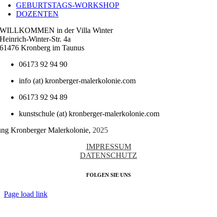
GEBURTSTAGS-WORKSHOP
DOZENTEN
WILLKOMMEN in der Villa Winter
Heinrich-Winter-Str. 4a
61476 Kronberg im Taunus
06173 92 94 90
info (at) kronberger-malerkolonie.com
06173 92 94 89
kunstschule (at) kronberger-malerkolonie.com
tung Kronberger Malerkolonie,
2025
IMPRESSUM
DATENSCHUTZ
FOLGEN SIE UNS
Page load link
Nach
oben