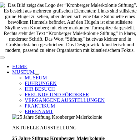
Zum
Inhalt
springen
Toggle
Navigation
HOME
MUSEUM
MUSEUM
FÜHRUNGEN
IHR BESUCH
FREUNDE UND FÖRDERER
VERGANGENE AUSSTELLUNGEN
PRAKTIKUM
EHRENAMT
AKTUELLE AUSSTELLUNG
25 Jahre Stiftung Kronberger Malerkolonie