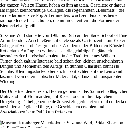
der ganzen Welt zu Hause, haben es ihm angetan. Gestaltete er daraus
anfänglich kleinformatige Collagen, die sogenannten „Beermats“, die
an die farbintensive Pop Art erinnerten, wuchsen daraus bis heute
raumgreifende Installationen, die nur noch entfernt die Formen der
Bierdeckel aufgreifen.
Suzanne Wild studierte von 1983 bis 1985 an der Slade School of Fine
Art in London. Anschließend arbeitete sie als Gastdozentin am Exeter
College of Art and Design und der Akademie der Bildenden Künste in
Rotterdam. Anfänglich widmete sich die gebürtige Engländerin
besonders der Landschaftsmalerei in der Tradition eines William
Turner, doch galt ihr Interesse bald schon den kleinen unscheinbaren
Dingen und Momenten des Alltags. In dünnen Öllasuren bannt sie
Schuhe, Kleidungsstücke, aber auch Haartrachten auf die Leinwand,
fasziniert von deren haptischer Materialität, Glanz und transparenter
Wirkung.
Der Untertitel deutet es an: Beiden gemein ist das Sammeln alltäglicher
Motive, ob auf Flohmärkten, auf Reisen oder in ihrer täglichen
Umgebung. Dabei gehen beide äußerst zielgerichtet vor und entdecken
unzählige alltägliche Dinge, die Geschichten erzählen und
Assoziationen beim Publikum freisetzen.