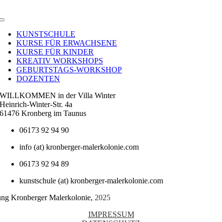
Toggle
Navigation
KUNSTSCHULE
KURSE FÜR ERWACHSENE
KURSE FÜR KINDER
KREATIV WORKSHOPS
GEBURTSTAGS-WORKSHOP
DOZENTEN
WILLKOMMEN in der Villa Winter
Heinrich-Winter-Str. 4a
61476 Kronberg im Taunus
06173 92 94 90
info (at) kronberger-malerkolonie.com
06173 92 94 89
kunstschule (at) kronberger-malerkolonie.com
tung Kronberger Malerkolonie,
2025
IMPRESSUM