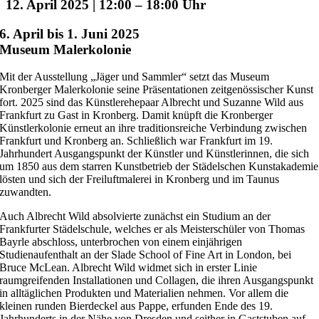
12. April 2025 | 12:00
–
18:00
6. April bis 1. Juni 2025
Museum Malerkolonie
Mit der Ausstellung „Jäger und Sammler“ setzt das Museum
Kronberger Malerkolonie seine Präsentationen zeitgenössischer Kunst
fort. 2025 sind das Künstlerehepaar Albrecht und Suzanne Wild aus
Frankfurt zu Gast in Kronberg. Damit knüpft die Kronberger
Künstlerkolonie erneut an ihre traditionsreiche Verbindung zwischen
Frankfurt und Kronberg an. Schließlich war Frankfurt im 19.
Jahrhundert Ausgangspunkt der Künstler und Künstlerinnen, die sich
um 1850 aus dem starren Kunstbetrieb der Städelschen Kunstakademie
lösten und sich der Freiluftmalerei in Kronberg und im Taunus
zuwandten.
Auch Albrecht Wild absolvierte zunächst ein Studium an der
Frankfurter Städelschule, welches er als Meisterschüler von Thomas
Bayrle abschloss, unterbrochen von einem einjährigen
Studienaufenthalt an der Slade School of Fine Art in London, bei
Bruce McLean. Albrecht Wild widmet sich in erster Linie
raumgreifenden Installationen und Collagen, die ihren Ausgangspunkt
in alltäglichen Produkten und Materialien nehmen. Vor allem die
kleinen runden Bierdeckel aus Pappe, erfunden Ende des 19.
Jahrhunderts in der Nähe von Dresden und seither in Gaststuben auf