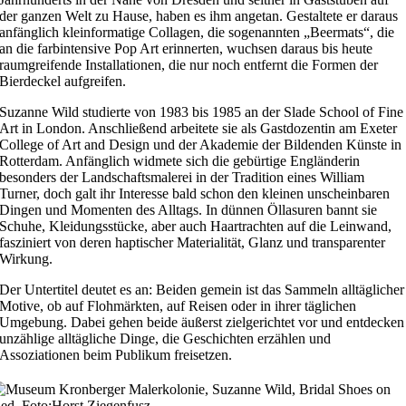
der ganzen Welt zu Hause, haben es ihm angetan. Gestaltete er daraus
anfänglich kleinformatige Collagen, die sogenannten „Beermats“, die
an die farbintensive Pop Art erinnerten, wuchsen daraus bis heute
raumgreifende Installationen, die nur noch entfernt die Formen der
Bierdeckel aufgreifen.
Suzanne Wild studierte von 1983 bis 1985 an der Slade School of Fine
Art in London. Anschließend arbeitete sie als Gastdozentin am Exeter
College of Art and Design und der Akademie der Bildenden Künste in
Rotterdam. Anfänglich widmete sich die gebürtige Engländerin
besonders der Landschaftsmalerei in der Tradition eines William
Turner, doch galt ihr Interesse bald schon den kleinen unscheinbaren
Dingen und Momenten des Alltags. In dünnen Öllasuren bannt sie
Schuhe, Kleidungsstücke, aber auch Haartrachten auf die Leinwand,
fasziniert von deren haptischer Materialität, Glanz und transparenter
Wirkung.
Der Untertitel deutet es an: Beiden gemein ist das Sammeln alltäglicher
Motive, ob auf Flohmärkten, auf Reisen oder in ihrer täglichen
Umgebung. Dabei gehen beide äußerst zielgerichtet vor und entdecken
unzählige alltägliche Dinge, die Geschichten erzählen und
Assoziationen beim Publikum freisetzen.