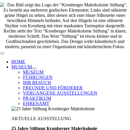
Zum
Inhalt
springen
Toggle
Navigation
HOME
MUSEUM
MUSEUM
FÜHRUNGEN
IHR BESUCH
FREUNDE UND FÖRDERER
VERGANGENE AUSSTELLUNGEN
PRAKTIKUM
EHRENAMT
AKTUELLE AUSSTELLUNG
25 Jahre Stiftung Kronberger Malerkolonie