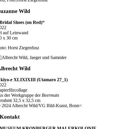
uzanne Wild
Bridal Shoes (on Red)“
022
l auf Leinwand
0 x 30 cm
oto: Horst Ziegenfusz
lbrecht Wild
kiyo-e XLIXIXIII (Utamaro 27_1)
022
apierfilzcollage
us der Werkgruppe der
Beermats
erahmt 32,5 x 32,5 cm
 2024 Albrecht Wild/VG Bild-Kunst, Bonn<
Kontakt
MUSEUM KRONBERGER MALERKOLONIE