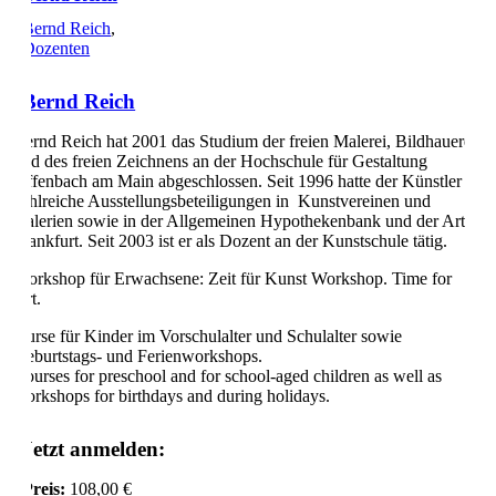
Bernd Reich
,
Dozenten
Bernd Reich
Bernd Reich hat 2001 das Studium der freien Malerei, Bildhauerei
und des freien Zeichnens an der Hochschule für Gestaltung
Offenbach am Main abgeschlossen. Seit 1996 hatte der Künstler
zahlreiche Ausstellungsbeteiligungen in Kunstvereinen und
Galerien sowie in der Allgemeinen Hypothekenbank und der Art
Frankfurt. Seit 2003 ist er als Dozent an der Kunstschule tätig.
Workshop für Erwachsene: Zeit für Kunst Workshop. Time for
Art.
Kurse für Kinder im Vorschulalter und Schulalter sowie
Geburtstags- und Ferienworkshops.
Courses for preschool and for school-aged children as well as
workshops for birthdays and during holidays.
Jetzt anmelden:
Preis:
108,00 €