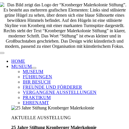
Zum
Inhalt
springen
Toggle
Navigation
HOME
MUSEUM
MUSEUM
FÜHRUNGEN
IHR BESUCH
FREUNDE UND FÖRDERER
VERGANGENE AUSSTELLUNGEN
PRAKTIKUM
EHRENAMT
AKTUELLE AUSSTELLUNG
25 Jahre Stiftung Kronberger Malerkolonie