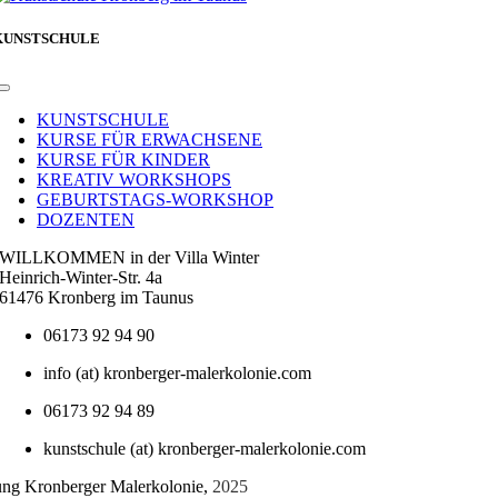
KUNSTSCHULE
Toggle
Navigation
KUNSTSCHULE
KURSE FÜR ERWACHSENE
KURSE FÜR KINDER
KREATIV WORKSHOPS
GEBURTSTAGS-WORKSHOP
DOZENTEN
WILLKOMMEN in der Villa Winter
Heinrich-Winter-Str. 4a
61476 Kronberg im Taunus
06173 92 94 90
info (at) kronberger-malerkolonie.com
06173 92 94 89
kunstschule (at) kronberger-malerkolonie.com
tung Kronberger Malerkolonie,
2025