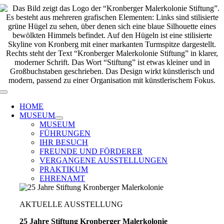
Zum
Inhalt
springen
Toggle
Navigation
HOME
MUSEUM
MUSEUM
FÜHRUNGEN
IHR BESUCH
FREUNDE UND FÖRDERER
VERGANGENE AUSSTELLUNGEN
PRAKTIKUM
EHRENAMT
AKTUELLE AUSSTELLUNG
25 Jahre Stiftung Kronberger Malerkolonie