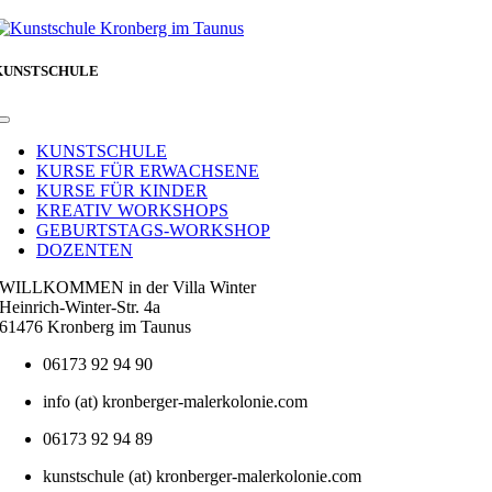
KUNSTSCHULE
Toggle
Navigation
KUNSTSCHULE
KURSE FÜR ERWACHSENE
KURSE FÜR KINDER
KREATIV WORKSHOPS
GEBURTSTAGS-WORKSHOP
DOZENTEN
WILLKOMMEN in der Villa Winter
Heinrich-Winter-Str. 4a
61476 Kronberg im Taunus
06173 92 94 90
info (at) kronberger-malerkolonie.com
06173 92 94 89
kunstschule (at) kronberger-malerkolonie.com