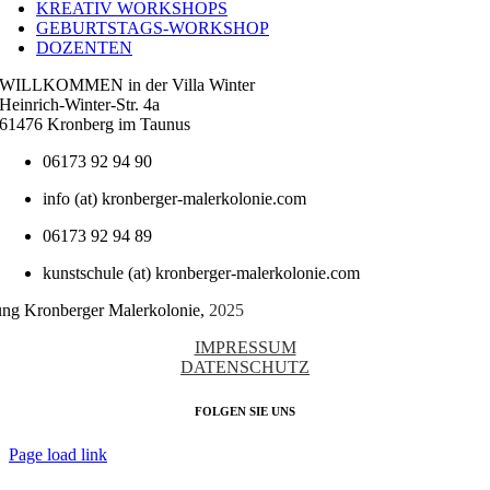
KREATIV WORKSHOPS
GEBURTSTAGS-WORKSHOP
DOZENTEN
WILLKOMMEN in der Villa Winter
Heinrich-Winter-Str. 4a
61476 Kronberg im Taunus
06173 92 94 90
info (at) kronberger-malerkolonie.com
06173 92 94 89
kunstschule (at) kronberger-malerkolonie.com
tung Kronberger Malerkolonie,
2025
IMPRESSUM
DATENSCHUTZ
FOLGEN SIE UNS
Page load link
Nach