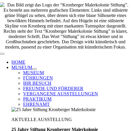
Zum
Inhalt
springen
Toggle
Navigation
HOME
MUSEUM
MUSEUM
FÜHRUNGEN
IHR BESUCH
FREUNDE UND FÖRDERER
VERGANGENE AUSSTELLUNGEN
PRAKTIKUM
EHRENAMT
AKTUELLE AUSSTELLUNG
25 Jahre Stiftung Kronberger Malerkolonie