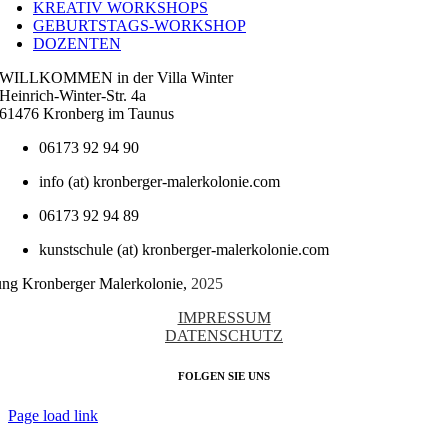
KREATIV WORKSHOPS
GEBURTSTAGS-WORKSHOP
DOZENTEN
WILLKOMMEN in der Villa Winter
Heinrich-Winter-Str. 4a
61476 Kronberg im Taunus
06173 92 94 90
info (at) kronberger-malerkolonie.com
06173 92 94 89
kunstschule (at) kronberger-malerkolonie.com
tung Kronberger Malerkolonie,
2025
IMPRESSUM
DATENSCHUTZ
FOLGEN SIE UNS
Page load link
Nach