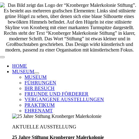
Zum
Inhalt
springen
Toggle
Navigation
HOME
MUSEUM
MUSEUM
FÜHRUNGEN
IHR BESUCH
FREUNDE UND FÖRDERER
VERGANGENE AUSSTELLUNGEN
PRAKTIKUM
EHRENAMT
AKTUELLE AUSSTELLUNG
25 Jahre Stiftung Kronberger Malerkolonie