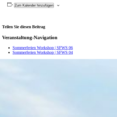
Zum Kalender hinzufügen
Teilen Sie diesen Beitrag
Facebook
Veranstaltung-Navigation
Sommerferien Workshop | SFWS 06
Sommerferien Workshop | SFWS 04