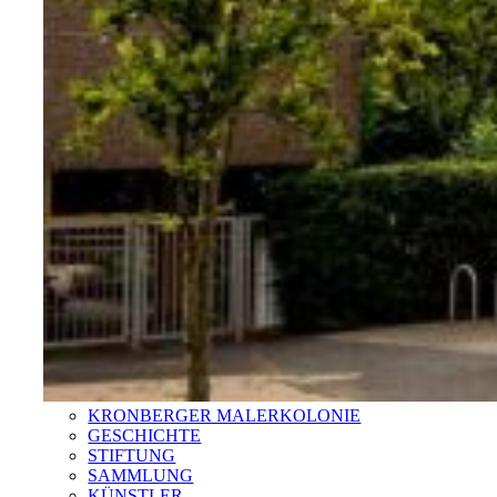
KRONBERGER MALERKOLONIE
GESCHICHTE
STIFTUNG
SAMMLUNG
KÜNSTLER