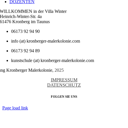
DOZENTEN
WILLKOMMEN in der Villa Winter
Heinrich-Winter-Str. 4a
61476 Kronberg im Taunus
06173 92 94 90
info (at) kronberger-malerkolonie.com
06173 92 94 89
kunstschule (at) kronberger-malerkolonie.com
tung Kronberger Malerkolonie,
2025
IMPRESSUM
DATENSCHUTZ
FOLGEN SIE UNS
Page load link
Nach
oben